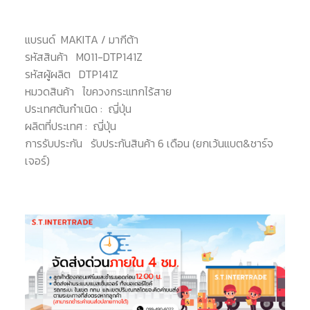
แบรนด์
MAKITA / มากีต้า
รหัสสินค้า
M011-DTP141Z
รหัสผู้ผลิต
DTP141Z
หมวดสินค้า
ไขควงกระแทกไร้สาย
ประเทศต้นกำเนิด :
ญี่ปุ่น
ผลิตที่ประเทศ :
ญี่ปุ่น
การรับประกัน
รับประกันสินค้า 6 เดือน (ยกเว้นแบต&ชาร์จ
เจอร์)