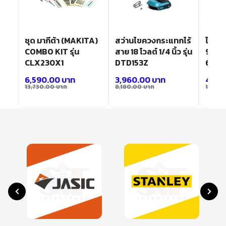
ชุด มากีต้า (MAKITA)
สว่านไขควงกระแทกไร้
ไขคว
COMBO KIT รุ่น
สาย 18 โวลต์ 1/4 นิ้ว รุ่น
9.6 โว
CLX230X1
DTD153Z
690
6,590.00
บาท
3,960.00
บาท
4,85
13,730.00
บาท
8,180.00
บาท
10,02