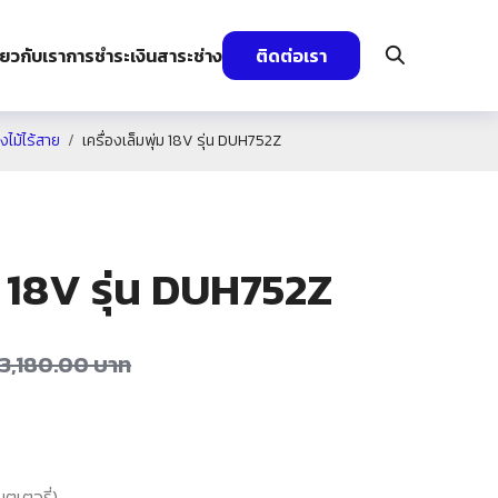
ี่ยวกับเรา
การชำระเงิน
สาระช่าง
ติดต่อเรา
งไม้ไร้สาย
เครื่องเล็มพุ่ม 18V รุ่น DUH752Z
่ม 18V รุ่น DUH752Z
3,180.00
บาท
บตเตอรี่)