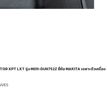
OTOR XPT LXT รุ่น M011-DUH752Z ยี่ห้อ MAKITA เฉพาะตัวเครื่อง
IVES