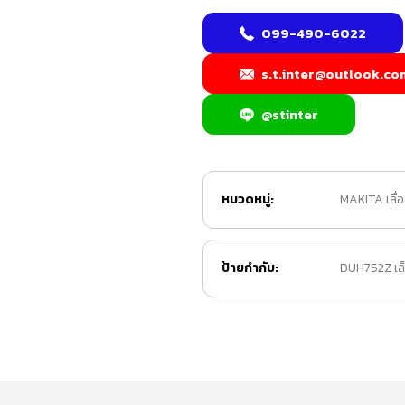
099-490-6022
s.t.inter@outlook.co
@stinter
หมวดหมู่:
MAKITA เลื่อย
ป้ายกำกับ:
DUH752Z เล