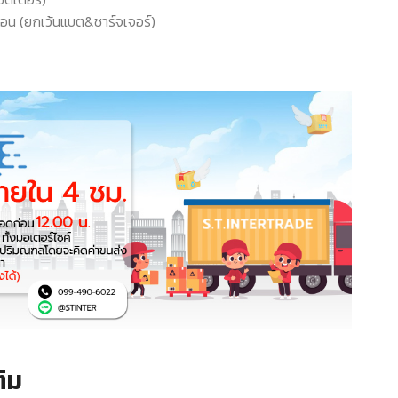
ดือน (ยกเว้นแบต&ชาร์จเจอร์)
ิม