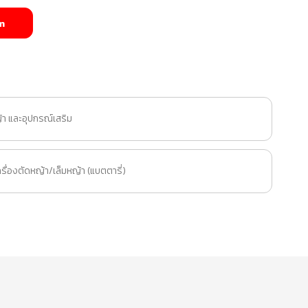
m
้า และอุปกรณ์เสริม
ื่องตัดหญ้า/เล็มหญ้า (แบตตารี่)