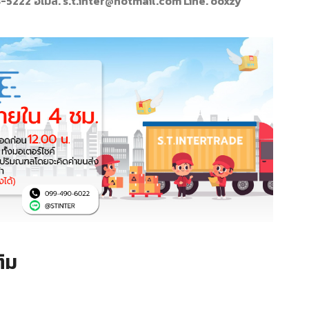
8-5222
อีเมล. s.t.inter@hotmail.com Line. ooxzy
ิม