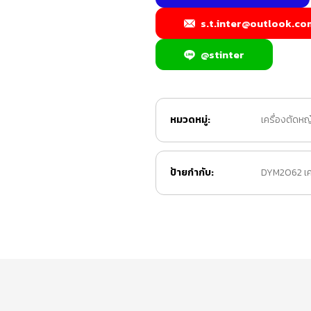
s.t.inter@outlook.co
@stinter
หมวดหมู่:
เครื่องตัดหญ
ป้ายกำกับ:
DYM2062 เคร