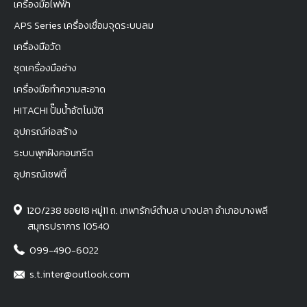
เครื่องมือไฟฟ้า
APS Series เครื่องเชื่อมจุดระบบลม
เครื่องมือวัด
ชุดเครื่องมือช่าง
เครื่องมือทำความสะอาด
HITACHI ปั๊มน้ำอัตโนมัติ
อุปกรณ์ก่อสร้าง
ระบบพุกฝังคอนกรีต
อุปกรณ์เซฟตี้
120/238 ซอย18 หมู่11 ถ. เทพารักษ์ตำบล บางปลา อำเภอบางพลี
สมุทรปราการ 10540
099-490-6022
s.t.inter@outlook.com