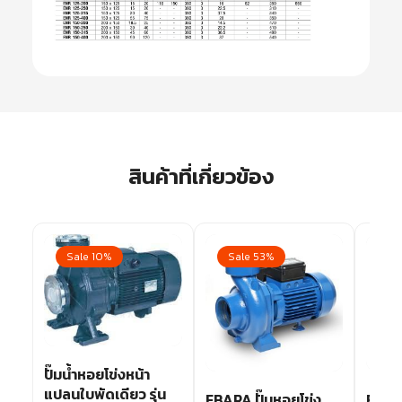
สินค้าที่เกี่ยวข้อง
Sale 10%
Sale 53%
Sa
ปั๊มน้ำหอยโข่งหน้า
แปลนใบพัดเดียว รุ่น
ดแรง
EBARA ปั๊มหอยโข่ง
EBARA