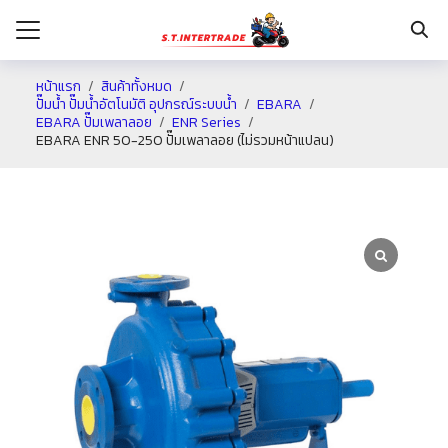
หน้าแรก
สินค้าทั้งหมด
ปั๊มน้ำ ปั๊มน้ำอัตโนมัติ อุปกรณ์ระบบน้ำ
EBARA
EBARA ปั๊มเพลาลอย
ENR Series
รก
EBARA ENR 50-250 ปั๊มเพลาลอย (ไม่รวมหน้าแปลน)
กับเรา
ระเงิน
่าง
อเรา