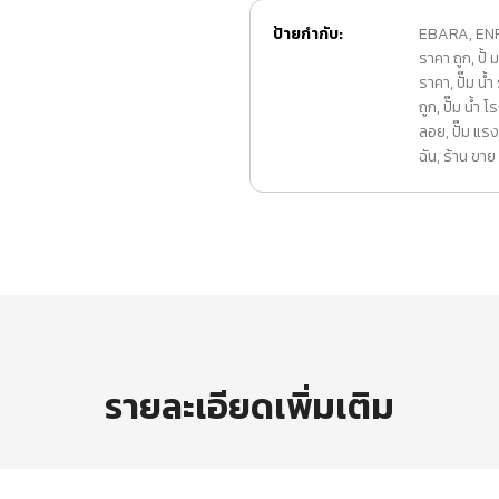
ป้ายกำกับ:
EBARA
,
EN
ราคา ถูก
,
ปั้
ราคา
,
ปั๊ม น้
ถูก
,
ปั๊ม น้ำ 
ลอย
,
ปั๊ม แรง
ฉัน
,
ร้าน ขาย ปั
รายละเอียดเพิ่มเติม