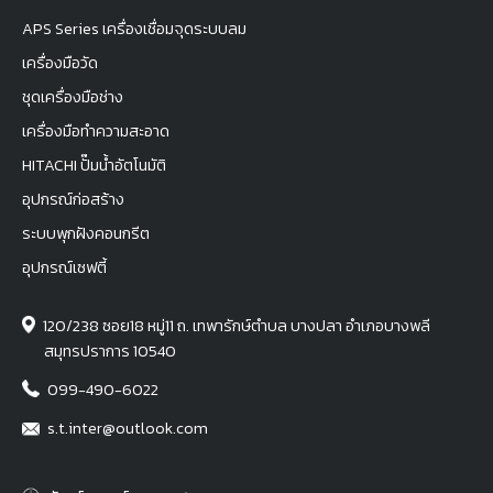
APS Series เครื่องเชื่อมจุดระบบลม
เครื่องมือวัด
ชุดเครื่องมือช่าง
เครื่องมือทำความสะอาด
HITACHI ปั๊มน้ำอัตโนมัติ
อุปกรณ์ก่อสร้าง
ระบบพุกฝังคอนกรีต
อุปกรณ์เซฟตี้
120/238 ซอย18 หมู่11 ถ. เทพารักษ์ตำบล บางปลา อำเภอบางพลี
สมุทรปราการ 10540
099-490-6022
s.t.inter@outlook.com