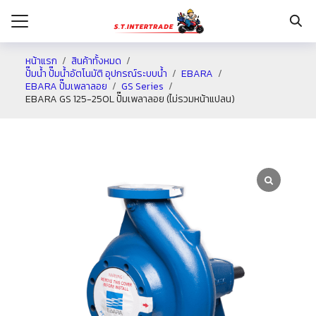
หน้าแรก
สินค้าทั้งหมด
ปั๊มน้ำ ปั๊มน้ำอัตโนมัติ อุปกรณ์ระบบน้ำ
EBARA
EBARA ปั๊มเพลาลอย
GS Series
รก
EBARA GS 125-250L ปั๊มเพลาลอย (ไม่รวมหน้าแปลน)
กับเรา
ระเงิน
่าง
อเรา