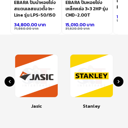
แปลนใ
EBARA ปั๊มน้ำหอยโข่ง
EBARA ปั๊มหอยโข่ง
PW80
ด
สแตนเลสแนวตั้ง In-
เหล็กหล่อ 3×3 2HP รุ่น
Line รุ่น LPS-50/150
CMD-2.00T
14,8
16,50
34,800.00
บาท
15,010.00
บาท
71,860.00
บาท
31,620.00
บาท
Jasic
Stanley