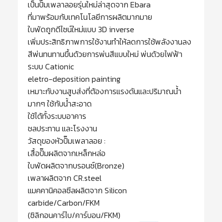
เป็นปั๊มเพลาลอยรุ่นใหม่ล่าสุดจาก Ebara
ที่มาพร้อมกับเทคโนโลยีการผลิตมากมาย
ใบพัดถูกดีไซน์ใหม่แบบ 3D inverse
เพิ่มประสิทธิภาพการใช้งานทำให้ลดการใช้พลังงานลง
สีพ่นทนทานขึ้นด้วยการพ่นสีแบบใหม่ พ่นด้วยไฟฟ้า
ระบบ Cationic
eletro-deposition painting
เหมาะกับงานสูบส่งที่ต้องการแรงดันและปริมาณน้ำ
มากๆ ใช้กับน้ำสะอาด
ใช้ได้ทั้งระบบอาคาร
ชลประทาน และโรงงาน
วัสดุของหัวปั๊มเพลาลอย :
เสื้อปั๊มผลิตจากเหล็กหล่อ
ใบพัดผลิตจากบรอนซ์(Bronze)
เพลาผลิตจาก CR.steel
แมคคานิคอลซีลผลิตจาก Silicon
carbide/Carbon/FKM
(ซิลิกอนคาร์ไบ/คาร์บอน/FKM)