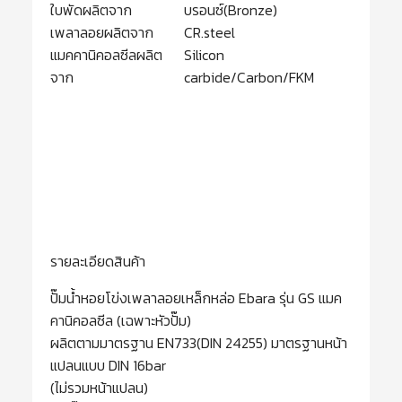
ใบพัดผลิตจาก
บรอนซ์(Bronze)
เพลาลอยผลิตจาก
CR.steel
แมคคานิคอลซีลผลิต
Silicon
จาก
carbide/Carbon/FKM
รายละเอียดสินค้า
ปั๊มน้ำหอยโข่งเพลาลอยเหล็กหล่อ Ebara รุ่น GS แมค
คานิคอลซีล (เฉพาะหัวปั๊ม)
ผลิตตามมาตรฐาน EN733(DIN 24255) มาตรฐานหน้า
แปลนแบบ DIN 16bar
(ไม่รวมหน้าแปลน)