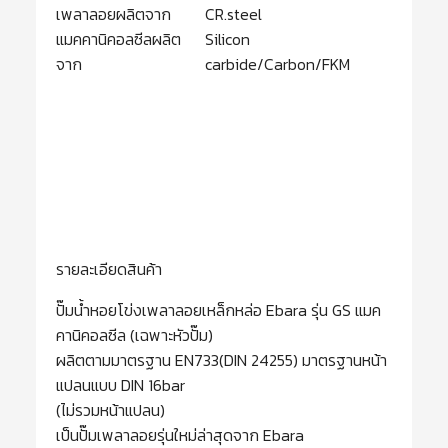
เพลาลอยผลิตจาก
CR.steel
แมคคานิคอลซีลผลิต
Silicon
จาก
carbide/Carbon/FKM
รายละเอียดสินค้า
ปั๊มน้ำหอยโข่งเพลาลอยเหล็กหล่อ Ebara รุ่น GS แมค
คานิคอลซีล (เฉพาะหัวปั๊ม)
ผลิตตามมาตรฐาน EN733(DIN 24255) มาตรฐานหน้า
แปลนแบบ DIN 16bar
(ไม่รวมหน้าแปลน)
เป็นปั๊มเพลาลอยรุ่นใหม่ล่าสุดจาก Ebara