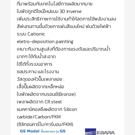
ที่มาพร้อมกับเทคโนโลยีการผลิตมากมาย
ใบพัดถูกดีไซน์ใหม่แบบ 3D inverse
เพิ่มประสิทธิภาพการใช้งานทำให้ลดการใช้พลังงานลง
สีพ่นทนทานขึ้นด้วยการพ่นสีแบบใหม่ พ่นด้วยไฟฟ้า
ระบบ Cationic
eletro-deposition painting
เหมาะกับงานสูบส่งที่ต้องการแรงดันและปริมาณน้ำ
มากๆ ใช้กับน้ำสะอาด
ใช้ได้ทั้งระบบอาคาร
ชลประทาน และโรงงาน
วัสดุของหัวปั๊มเพลาลอย :
เสื้อปั๊มผลิตจากเหล็กหล่อ
ใบพัดผลิตจากบรอนซ์(Bronze)
เพลาผลิตจาก CR.steel
แมคคานิคอลซีลผลิตจาก Silicon
carbide/Carbon/FKM
(ซิลิกอนคาร์ไบ/คาร์บอน/FKM)