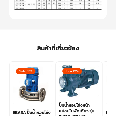
สินค้าที่เกี่ยวข้อง
Sale 52%
Sale 10%
Sa
ปั๊มน้ำหอยโข่งหน้า
น
แปลนใบพัดเดียว รุ่น
EBARA ปั๊มน้ำหอยโข่ง
EBARA