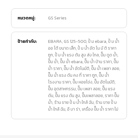
หมวดหมู่:
GS Series
ป้ายกำกับ:
EBARA
,
GS 125-500
,
ปั้ ม ebara
,
ปั้ ม น้ำ
ออ โต้ ขนาด เล็ก
,
ปั้ ม น้ำ อัต โน มั ติ ราคา
ถูก
,
ปั้ ม น้ำ แรง ดัน สูง ส่ง ไกล
,
ปั๊ม ดูด น้ำ
,
ปั๊ม น้ำ
,
ปั๊ม น้ำ ebara
,
ปั๊ม น้ำ บ้าน ราคา
,
ปั๊ม
น้ำ ราคา
,
ปั๊ม น้ำ อัตโนมัติ
,
ปั๊ม น้ำ เพลา ลอย
,
ปั๊ม น้ำ แรง ดัน คง ที่ ราคา ถูก
,
ปั๊ม น้ำ
โรงงาน ราคา
,
ปั๊ม หอยโข่ง
,
ปั๊ม อัตโนมัติ
,
ปั๊ม อุตสาหกรรม
,
ปั๊ม เพลา ลอย
,
ปั๊ม แรง
ดัน
,
ปั๊ม แรง ดัน สูง
,
ปั๊มเพลาลอย
,
ราคา ปั๊ม
น้ำ
,
ร้าน ขาย ปั้ ม น้ำ ใกล้ ฉัน
,
ร้าน ขาย ปั้ ม
น้ํา ใกล้ ฉัน
,
อี บา ร่า
,
เครื่อง ปั๊ม น้ำ ราคา ไม่