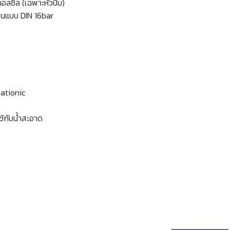
อลซีล (เฉพาะหัวปั๊ม)
นแบบ DIN 16bar
Cationic
ช้กับน้ำสะอาด