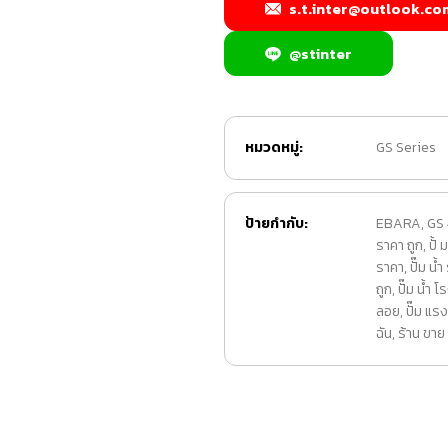
s.t.inter@outlook.co
@stinter
หมวดหมู่:
GS Series
ป้ายกำกับ:
EBARA
,
GS
ราคา ถูก
,
ปั้
ราคา
,
ปั๊ม น้
ถูก
,
ปั๊ม น้ำ 
ลอย
,
ปั๊ม แรง
ฉัน
,
ร้าน ขาย ปั