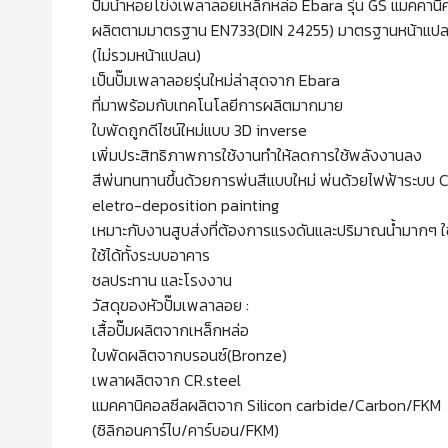
ปั๊มน้ำหอยโข่งเพลาลอยเหล็กหล่อ Ebara รุ่น GS แมคคานิค
ผลิตตามมาตรฐาน EN733(DIN 24255) มาตรฐานหน้าแปล
(ไม่รวมหน้าแปลน)
เป็นปั๊มเพลาลอยรุ่นใหม่ล่าสุดจาก Ebara
ที่มาพร้อมกับเทคโนโลยีการผลิตมากมาย
ใบพัดถูกดีไซน์ใหม่แบบ 3D inverse
เพิ่มประสิทธิภาพการใช้งานทำให้ลดการใช้พลังงานลง
สีพ่นทนทานขึ้นด้วยการพ่นสีแบบใหม่ พ่นด้วยไฟฟ้าระบบ 
eletro-deposition painting
เหมาะกับงานสูบส่งที่ต้องการแรงดันและปริมาณน้ำมากๆ ใ
ใช้ได้ทั้งระบบอาคาร
ชลประทาน และโรงงาน
วัสดุของหัวปั๊มเพลาลอย :
เสื้อปั๊มผลิตจากเหล็กหล่อ
ใบพัดผลิตจากบรอนซ์(Bronze)
เพลาผลิตจาก CR.steel
แมคคานิคอลซีลผลิตจาก Silicon carbide/Carbon/FKM
(ซิลิกอนคาร์ไบ/คาร์บอน/FKM)