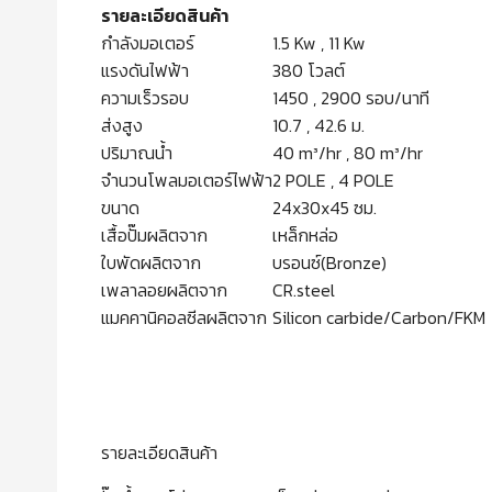
รายละเอียดสินค้า
กำลังมอเตอร์
1.5 Kw , 11 Kw
แรงดันไฟฟ้า
380 โวลต์
ความเร็วรอบ
1450 , 2900 รอบ/นาที
ส่งสูง
10.7 , 42.6 ม.
ปริมาณน้ำ
40 m³/hr , 80 m³/hr
จำนวนโพลมอเตอร์ไฟฟ้า
2 POLE , 4 POLE
ขนาด
24x30x45 ซม.
เสื้อปั๊มผลิตจาก
เหล็กหล่อ
ใบพัดผลิตจาก
บรอนซ์(Bronze)
เพลาลอยผลิตจาก
CR.steel
แมคคานิคอลซีลผลิตจาก
Silicon carbide/Carbon/FKM
รายละเอียดสินค้า