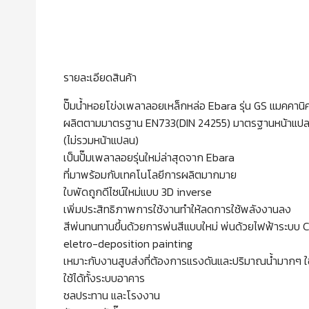
รายละเอียดสินค้า
ปั๊มน้ำหอยโข่งเพลาลอยเหล็กหล่อ Ebara รุ่น GS แมคคานิค
ผลิตตามมาตรฐาน EN733(DIN 24255) มาตรฐานหน้าแปล
(ไม่รวมหน้าแปลน)
เป็นปั๊มเพลาลอยรุ่นใหม่ล่าสุดจาก Ebara
ที่มาพร้อมกับเทคโนโลยีการผลิตมากมาย
ใบพัดถูกดีไซน์ใหม่แบบ 3D inverse
เพิ่มประสิทธิภาพการใช้งานทำให้ลดการใช้พลังงานลง
สีพ่นทนทานขึ้นด้วยการพ่นสีแบบใหม่ พ่นด้วยไฟฟ้าระบบ 
eletro-deposition painting
เหมาะกับงานสูบส่งที่ต้องการแรงดันและปริมาณน้ำมากๆ ใ
ใช้ได้ทั้งระบบอาคาร
ชลประทาน และโรงงาน