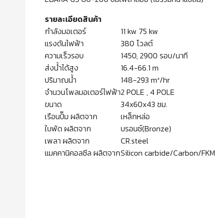
รายละเอียดสินค้า
กำลังมอเตอร์
11 kw 75 kw
แรงดันไฟฟ้า
380 โวลต์
ความเร็วรอบ
1450, 2900 รอบ/นาที
ส่งน้ำได้สูง
16.4-66.1 m
ปริมาณน้ำ
148-293 m³/hr
จำนวนโพลมอเตอร์ไฟฟ้า
2 POLE , 4 POLE
ขนาด
34x60x43 ซม.
เรือนปั๊ม ผลิตจาก
เหล็กหล่อ
ใบพัด ผลิตจาก
บรอนซ์(Bronze)
เพลา ผลิตจาก
CR.steel
แมคคานิคอลซีล ผลิตจาก
Silicon carbide/Carbon/FKM