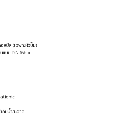
อลซีล (เฉพาะหัวปั๊ม)
นแบบ DIN 16bar
Cationic
ช้กับน้ำสะอาด