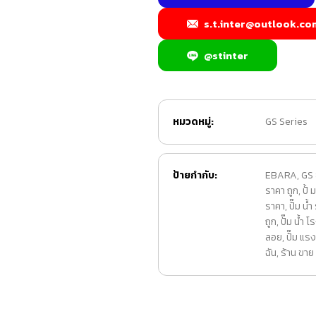
s.t.inter@outlook.co
@stinter
หมวดหมู่:
GS Series
ป้ายกำกับ:
EBARA
,
GS
ราคา ถูก
,
ปั้
ราคา
,
ปั๊ม น้
ถูก
,
ปั๊ม น้ำ 
ลอย
,
ปั๊ม แรง
ฉัน
,
ร้าน ขาย ปั