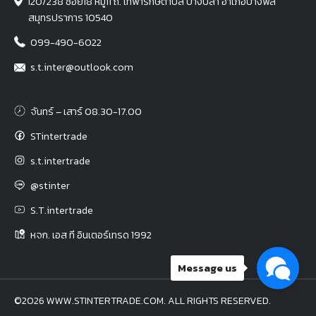
120/238 ซอย18 หมู่11 ถ. เทพารักษ์ตำบล บางปลา อำเภอบางพลี
สมุทรปราการ 10540
099-490-6022
s.t.inter@outlook.com
จันทร์ – เสาร์ 08.30-17.00
STintertrade
s.t.intertrade
@stinter
S.T.intertrade
หจก. เอส ที อินเตอร์เทรด 1992
Message us
©2026 WWW.STINTERTRADE.COM. ALL RIGHTS RESERVED.