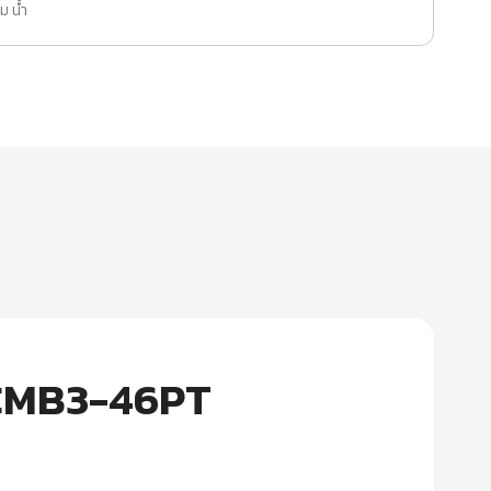
 ม น้ำ
น CMB3-46PT