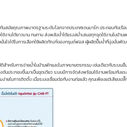
อันทันสมัยคุณภาพมาตรฐานระดับโลกจากประเทศเดนมาร์ก ประกอบกับเรือนปั
ใช้งานได้ยาวนาน ทนทาน ส่งพลังน้ำได้แรงสม่ำเสมอทุกจุดใช้งานในบ้านพ
นใจได้ในการเลือกใช้ผลิตภัณฑ์ของกรุนด์ฟอส ผู้ผลิตปั๊มน้ำที่มุ่งมั่นพัฒ
ติสำหรับการจ่ายน้ำในบ้านพักและในภาคเกษตรกรรม เช่นเดียวกับระบบอื่นๆ
ดันประกอบขึ้นมาเป็นชุดเดียว ระบบมีการจัดส่งพร้อมใช้งานพร้อมกับแรงดั
วามง่ายในการติดตั้ง เมื่อระบบเชื่อมต่อกับงานท่อแล้ว คุณเพียงแต่เสียบป