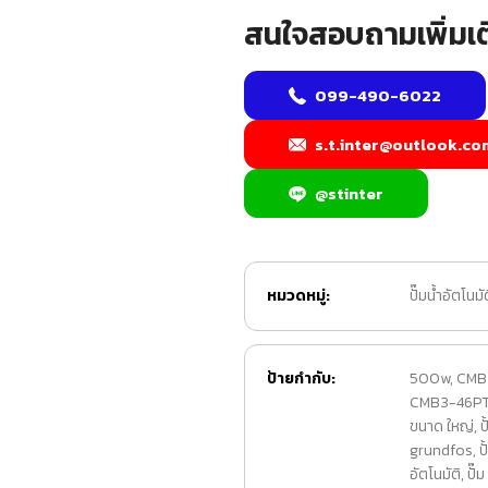
สนใจสอบถามเพิ่มเต
099-490-6022
s.t.inter@outlook.co
@stinter
หมวดหมู่:
ปั๊มน้ำอัตโ
ป้ายกำกับ:
500w
,
CMB
CMB3-46P
ขนาด ใหญ่
,
ป
grundfos
,
ป
อัตโนมัติ
,
ปั๊