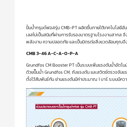
ปั้มน้ำกรุนด์ฟอสรุ่น CMB-PT ผลิตขึ้นภายใต้เทคโนโลยี
เลสไม่เป็นสนิมที่ผ่านการรับรองมาตรฐานโรงงานสากล จึง
พลังงาน ความปลอดภัย และเป็นมิตรต่อสิ่งแวดล้อมคุณจึงมั่
CMB 3-46 A-C-A-O-P-A
Grundfos CM Booster PT เป็นระบบเพิ่มแรงดันน้ำอัตโนมั
ด้วยปั๊มน้ำ Grundfos CM, ถังแรงดัน และสวิตช์ตรวจจับแรง
ตั้งไว้สัมพันธ์กัน ย่านแรงดันมีค่าประมาณ 1 บาร์ ระบบมีค