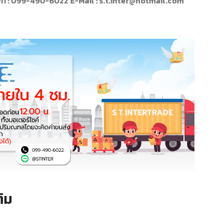
พท์ : 099-490-6022
E-Mail : s.t.inter@hotmail.com
ิม