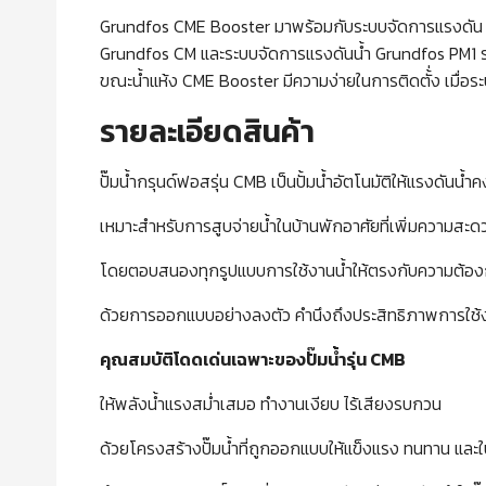
Grundfos CME Booster มาพร้อมกับระบบจัดการแรงดัน PM1
Grundfos CM และระบบจัดการแรงดันน้ำ Grundfos PM1 ร
ขณะน้ำแห้ง CME Booster มีความง่ายในการติดตั้่ง เมื่อระ
รายละเอียดสินค้า
ปั๊มน้ำกรุนด์ฟอสรุ่น CMB เป็นปั้มน้ำอัตโนมัติให้แรงดันน้ำคง
เหมาะสำหรับการสูบจ่ายน้ำในบ้านพักอาศัยที่เพิ่มความส
โดยตอบสนองทุกรูปแบบการใช้งานน้ำให้ตรงกับความต้อ
ด้วยการออกแบบอย่างลงตัว คำนึงถึงประสิทธิภาพการใช
คุณสมบัติโดดเด่นเฉพาะของปั๊มน้ำรุ่น
CMB
ให้พลังน้ำแรงสม่ำเสมอ ทำงานเงียบ ไร้เสียงรบกวน
ด้วยโครงสร้างปั๊มน้ำที่ถูกออกแบบให้แข็งแรง ทนทาน แ