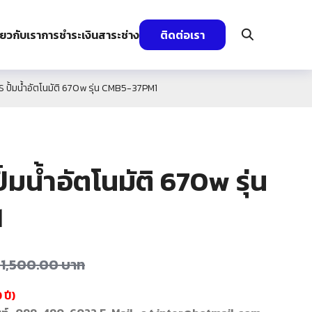
ี่ยวกับเรา
การชำระเงิน
สาระช่าง
ติดต่อเรา
ั้มน้ำอัตโนมัติ 670w รุ่น CMB5-37PM1
มน้ำอัตโนมัติ 670w รุ่น
1
21,500.00
บาท
 ปี)