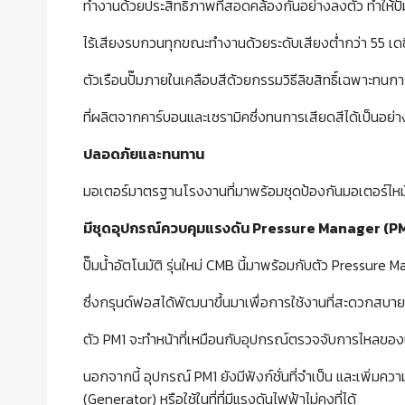
ทำงานด้วยประสิทธิ์ภาพที่สอดคล้องกันอย่างลงตัว ทำให้ปั
ไร้เสียงรบกวนทุกขณะทำงานด้วยระดับเสียงต่ำกว่า 55 เดซ
ตัวเรือนปั๊มภายในเคลือบสีด้วยกรรมวิธีลิขสิทธิ์เฉพาะทนการ
ที่ผลิตจากคาร์บอนและเซรามิคซึ่งทนการเสียดสีได้เป็นอย่า
ปลอดภัยและทนทาน
มอเตอร์มาตรฐานโรงงานที่มาพร้อมชุดป้องกันมอเตอร์ไหม
มีชุดอุปกรณ์ควบคุมแรงดัน
Pressure Manager (PM
ปั๊มน้ำอัตโนมัติ รุ่นใหม่ CMB นี้มาพร้อมกับตัว Pressure 
ซึ่งกรุนด์ฟอสได้พัฒนาขึ้นมาเพื่อการใช้งานที่สะดวกสบายยิ
ตัว PM1 จะทำหน้าที่เหมือนกับอุปกรณ์ตรวจจับการไหลของน้ำ 
นอกจากนี้ อุปกรณ์ PM1 ยังมีฟังก์ชั่นที่จำเป็น และเพิ่มค
(Generator) หรือใช้ในที่ที่มีแรงดันไฟฟ้าไม่คงที่ได้