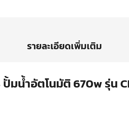
รายละเอียดเพิ่มเติม
ั้มน้ำอัตโนมัติ 670w รุ่น