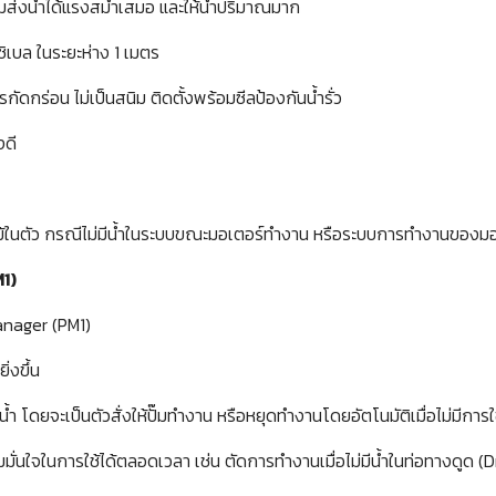
๊มส่งน้ำได้แรงสม่ำเสมอ และให้น้ำปริมาณมาก
ิเบล ในระยะห่าง 1 เมตร
กัดกร่อน ไม่เป็นสนิม ติดตั้งพร้อมซีลป้องกันน้ำรั่ว
งดี
้ในตัว กรณีไม่มีน้ำในระบบขณะมอเตอร์ทำงาน หรือระบบการทำงานของมอเต
1)
Manager (PM1)
่งขึ้น
โดยจะเป็นตัวสั่งให้ปั๊มทำงาน หรือหยุดทำงานโดยอัตโนมัติเมื่อไม่มีการใช
วามมั่นใจในการใช้ได้ตลอดเวลา เช่น ตัดการทำงานเมื่อไม่มีน้ำในท่อทางดูด