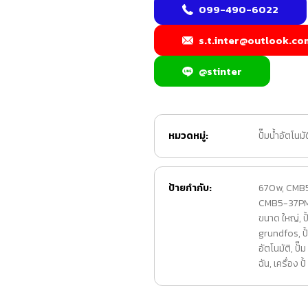
099-490-6022
s.t.inter@outlook.co
@stinter
หมวดหมู่:
ปั๊มน้ำอัตโน
ป้ายกำกับ:
670w
,
CMB
CMB5-37PM
ขนาด ใหญ่
,
ป
grundfos
,
ป
อัตโนมัติ
,
ปั๊
ฉัน
,
เครื่อง ปั้