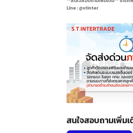
**สนใจสอบถามเพิ่มเติม**
โทรศั
Line : @stinter
สนใจสอบถามเพิ่มเต