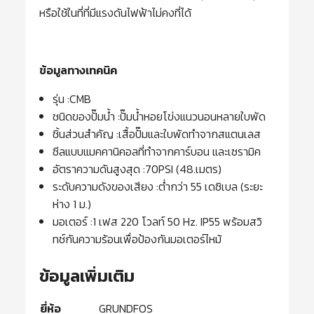
หรือใช้ในที่ที่มีแรงดันไฟฟ้าไม่คงที่ได้
ข้อมูลทางเทคนิค
รุ่น :CMB
ชนิดของปั๊มน้ำ :ปั๊มน้ำหอยโข่งแนวนอนหลายใบพัด
ชิ้นส่วนสำคัญ :เสื้อปั๊มและใบพัดทำจากสแตนเลส
ซีลแบบแมคคานิคอลที่ทำจากคาร์บอน และเซรามิค
อัตราความดันสูงสุด :70PSI (48.เมตร)
ระดับความดังของเสียง :ต่ำกว่า 55 เดซิเบล (ระยะ
ห่าง 1 ม.)
มอเตอร์ :1 เฟส 220 โวลท์ 50 Hz. IP55 พร้อมสวิ
ทช์กันความร้อนเพื่อป้องกันมอเตอร์ไหม้
ข้อมูลเพิ่มเติม
ยี่ห้อ
GRUNDFOS