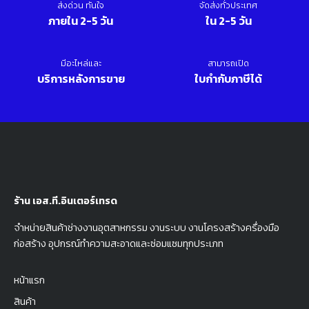
ส่งด่วน ทันใจ
จัดส่งทั่วประเทศ
ภายใน 2-5 วัน
ใน 2-5 วัน
มีอะไหล่และ
สามารถเปิด
บริการหลังการขาย
ใบกำกับภาษีได้
ร้าน เอส.ที.อินเตอร์เทรด
จำหน่ายสินค้าช่างงานอุตสาหกรรม งานระบบ งานโครงสร้างครื่องมือ
ก่อสร้าง อุปกรณ์ทำความสะอาดและซ่อมแซมทุกประเภท
หน้าแรก
สินค้า