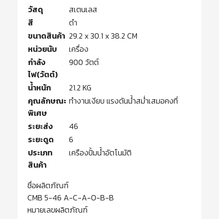
วัสดุ
สเตนเลส
สี
ดำ
ขนาดสินค้า
29.2 x 30.1 x 38.2 CM
หน่วยนับ
เครื่อง
กำลัง
900 วัตต์
ไฟ(วัตต์)
น้ำหนัก
21.2 KG
คุณลักษณะ
ทำงานเงียบ แรงดันน้ำสม่ำเสมอคงที่
พิเศษ
ระยะส่ง
46
ระยะดูด
6
ประเภท
เครืองปั้มน้ำอัตโนมัติ
สินค้า
ชื่อผลิตภัณฑ์
CMB 5-46 A-C-A-O-B-B
หมายเลขผลิตภัณฑ์