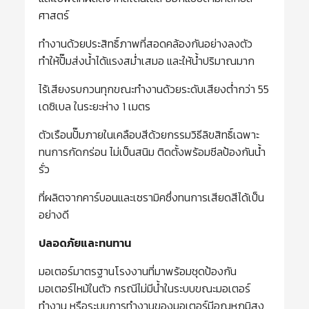
ศาสตร์
ทำงานด้วยประสิทธิ์ภาพที่สอดคล้องกันอย่างลงตัว
ทำให้ปั๊มส่งน้ำได้แรงสม่ำเสมอ และให้น้ำปริมาณมาก
ไร้เสียงรบกวนทุกขณะทำงานด้วยระดับเสียงต่ำกว่า 55
เดซิเบล ในระยะห่าง 1 เมตร
ตัวเรือนปั๊มภายในเคลือบสีด้วยกรรมวิธีลิขสิทธิ์เฉพาะ
ทนการกัดกร่อน ไม่เป็นสนิม ติดตั้งพร้อมซีลป้องกันน้ำ
รั่ว
ที่ผลิตจากคาร์บอนและเซรามิคซึ่งทนการเสียดสีได้เป็น
อย่างดี
ปลอดภัยและทนทาน
มอเตอร์มาตรฐานโรงงานที่มาพร้อมชุดป้องกัน
มอเตอร์ไหม้ในตัว กรณีไม่มีน้ำในระบบขณะมอเตอร์
ทำงาน หรือระบบการทำงานของมอเตอร์มีอุณหภูมิสูง