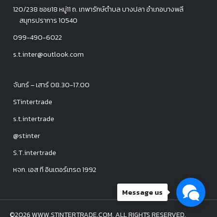
120/238 ซอย18 หมู่11 ถ. เทพารักษ์ตำบล บางปลา อำเภอบางพลี
สมุทรปราการ 10540
099-490-6022
s.t.inter@outlook.com
จันทร์ – เสาร์ 08.30-17.00
STintertrade
s.t.intertrade
@stinter
S.T.intertrade
หจก. เอส ที อินเตอร์เทรด 1992
Message us
©2026 WWW.STINTERTRADE.COM. ALL RIGHTS RESERVED.