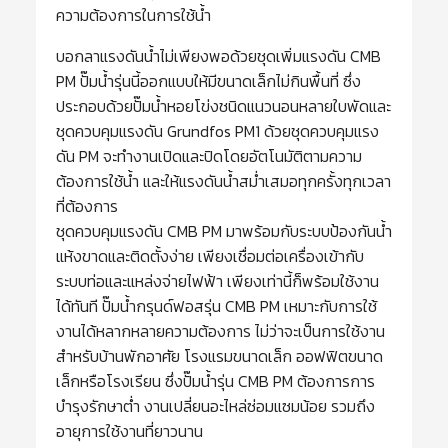
ความต้องการในการใช้น้ำ
บอกลาแรงดันน้ำไม่เพียงพอด้วยชุดเพิ่มแรงดัน CMB
PM ปั๊มน้ำรุ่นนี้ออกแบบให้มีขนาดเล็กไม่กินพื้นที่ ซึ่ง
ประกอบด้วยปั๊มน้ำหอยโข่งชนิดแนวนอนหลายใบพัดและ
ชุดควบคุมแรงดัน Grundfos PM1 ด้วยชุดควบคุมแรง
ดัน PM จะทำงานเปิดและปิดโดยอัตโนมัติตามความ
ต้องการใช้น้ำ และให้แรงดันน้ำสม่ำเสมอทุกครั้งทุกเวลา
ที่ต้องการ
ชุดควบคุมแรงดัน CMB PM มาพร้อมกับระบบป้องกันน้ำ
แห้งขาดและติดตั้งง่าย เพียงเชื่อมต่อเครื่องเข้ากับ
ระบบท่อและแหล่งจ่ายไฟฟ้า เพียงเท่านี้ก็พร้อมใช้งาน
ได้ทันที ปั๊มน้ำกรุนด์ฟอสรุ่น CMB PM เหมาะกับการใช้
งานได้หลากหลายความต้องการ ไม่ว่าจะเป็นการใช้งาน
สำหรับบ้านพักอาศัย โรงแรมขนาดเล็ก ออฟฟิตขนาด
เล็กหรือโรงเรียน ซึ่งปั๊มน้ำรุ่น CMB PM ต้องการการ
บำรุงรักษาต่ำ งานเปลี่ยนอะไหล่ซ่อมแซมน้อย รวมถึง
อายุการใช้งานที่ยาวนาน