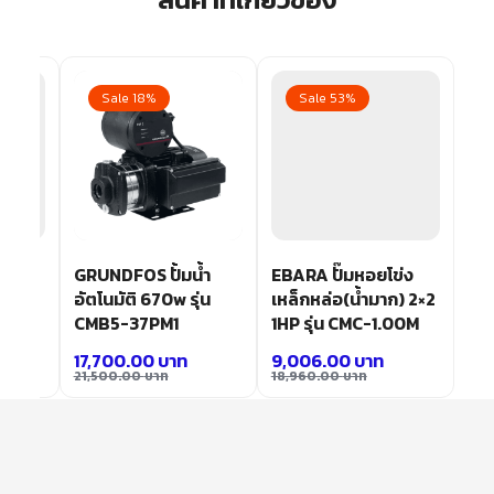
Sale 18%
Sale 53%
ข่ง
GRUNDFOS ปั้มน้ำ
EBARA ปั๊มหอยโข่ง
.5HP
อัตโนมัติ 670w รุ่น
เหล็กหล่อ(น้ำมาก) 2×2
CMB5-37PM1
1HP รุ่น CMC-1.00M
17,700.00
บาท
9,006.00
บาท
21,500.00
บาท
18,960.00
บาท