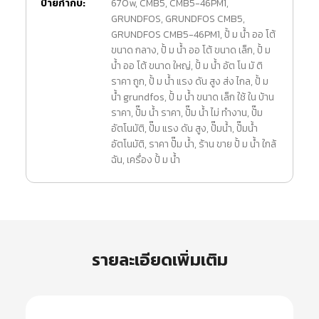
ป้ายกำกับ:
670w
,
CMB5
,
CMB5-46PM1
,
GRUNDFOS
,
GRUNDFOS CMB5
,
GRUNDFOS CMB5-46PM1
,
ปั้ ม น้ำ ออ โต้
ขนาด กลาง
,
ปั้ ม น้ำ ออ โต้ ขนาด เล็ก
,
ปั้ ม
น้ำ ออ โต้ ขนาด ใหญ่
,
ปั้ ม น้ำ อัต โน มั ติ
ราคา ถูก
,
ปั้ ม น้ำ แรง ดัน สูง ส่ง ไกล
,
ปั้ ม
น้ํา grundfos
,
ปั้ ม น้ํา ขนาด เล็ก ใช้ ใน บ้าน
ราคา
,
ปั๊ม น้ำ ราคา
,
ปั๊ม น้ำ ไม่ ทำงาน
,
ปั๊ม
อัตโนมัติ
,
ปั๊ม แรง ดัน สูง
,
ปั๊มน้ำ
,
ปั๊มน้ำ
อัตโนมัติ
,
ราคา ปั๊ม น้ำ
,
ร้าน ขาย ปั้ ม น้ํา ใกล้
ฉัน
,
เครื่อง ปั้ ม น้ำ
รายละเอียดเพิ่มเติม