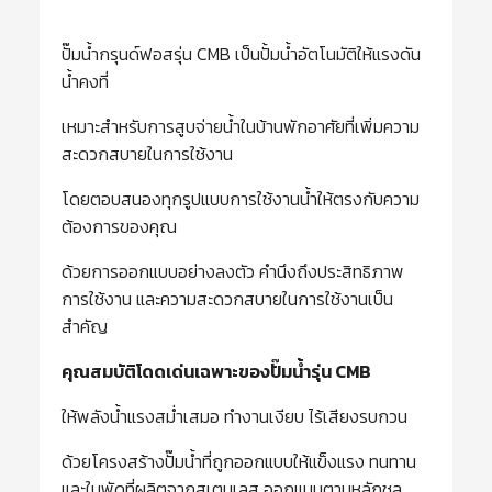
ปั๊มน้ำกรุนด์ฟอสรุ่น CMB เป็นปั้มน้ำอัตโนมัติให้แรงดัน
น้ำคงที่
เหมาะสำหรับการสูบจ่ายน้ำในบ้านพักอาศัยที่เพิ่มความ
สะดวกสบายในการใช้งาน
โดยตอบสนองทุกรูปแบบการใช้งานน้ำให้ตรงกับความ
ต้องการของคุณ
ด้วยการออกแบบอย่างลงตัว คำนึงถึงประสิทธิภาพ
การใช้งาน และความสะดวกสบายในการใช้งานเป็น
สำคัญ
คุณสมบัติโดดเด่นเฉพาะของปั๊มน้ำรุ่น
CMB
ให้พลังน้ำแรงสม่ำเสมอ ทำงานเงียบ ไร้เสียงรบกวน
ด้วยโครงสร้างปั๊มน้ำที่ถูกออกแบบให้แข็งแรง ทนทาน
และใบพัดที่ผลิตจากสเตนเลส ออกแบบตามหลักชล