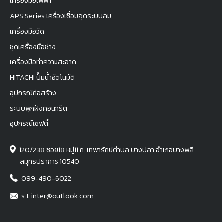
เครื่องมือไฟฟ้า
APS Series เครื่องเชื่อมจุดระบบลม
เครื่องมือวัด
ชุดเครื่องมือช่าง
เครื่องมือทำความสะอาด
HITACHI ปั๊มน้ำอัตโนมัติ
อุปกรณ์ก่อสร้าง
ระบบพุกฝังคอนกรีต
อุปกรณ์เซฟตี้
120/238 ซอย18 หมู่11 ถ. เทพารักษ์ตำบล บางปลา อำเภอบางพลี
สมุทรปราการ 10540
099-490-6022
s.t.inter@outlook.com