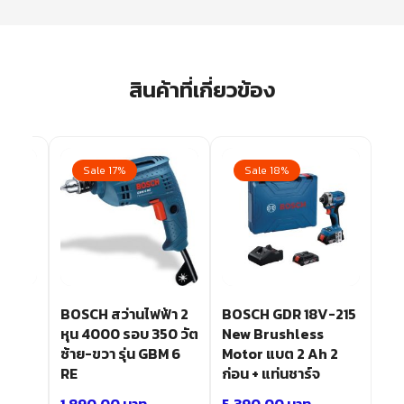
สินค้าที่เกี่ยวข้อง
Sale 17%
Sale 18%
สาย
BOSCH สว่านไฟฟ้า 2
BOSCH GDR 18V-215
แบต 2
หุน 4000 รอบ 350 วัต
New Brushless
 GSR
ซ้าย-ขวา รุ่น GBM 6
Motor แบต 2 Ah 2
RE
ก่อน + แท่นชาร์จ
1,890.00
บาท
5,390.00
บาท