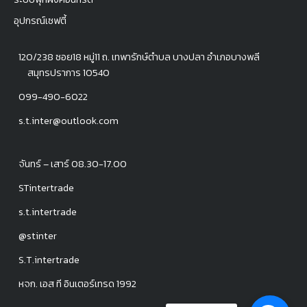
อุปกรณ์เซฟตี้
120/238 ซอย18 หมู่11 ถ. เทพารักษ์ตำบล บางปลา อำเภอบางพลี
สมุทรปราการ 10540
099-490-6022
s.t.inter@outlook.com
จันทร์ – เสาร์ 08.30-17.00
STintertrade
s.t.intertrade
@stinter
S.T.intertrade
หจก. เอส ที อินเตอร์เทรด 1992