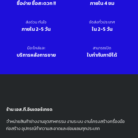
ซื้อง่าย ซื้อสะดวก !!
ภายใน 4 ชม
ส่งด่วน ทันใจ
จัดส่งทั่วประเทศ
ภายใน 2-5 วัน
ใน 2-5 วัน
มีอะไหล่และ
สามารถเปิด
บริการหลังการขาย
ใบกำกับภาษีได้
ร้าน เอส.ที.อินเตอร์เทรด
จำหน่ายสินค้าช่างงานอุตสาหกรรม งานระบบ งานโครงสร้างครื่องมือ
ก่อสร้าง อุปกรณ์ทำความสะอาดและซ่อมแซมทุกประเภท