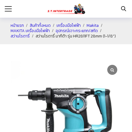
หน้าแรก
สินค้าทั้งหมด
เครื่องมือไฟฟ้า
Makita
MAKITA เครื่องมือไฟฟ้า
อุปกรณ์เจาะกระแทก/สกัด
สว่านโรตารี่
สว่านโรตารี่ มากีต้า รุ่น HR2811FT 28mm (1-1/8″)
รก
กับเรา
ระเงิน
่าง
อเรา