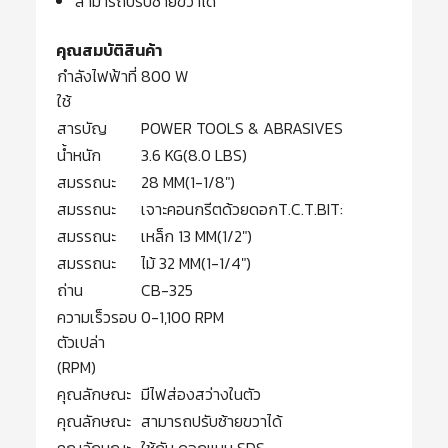
สามารถปรับซ้ายขวาได้
คุณสมบัติสินค้า
กำลังไฟฟ้าที่
800 W
ใช้
สารบัญ
POWER TOOLS & ABRASIVES
น้ำหนัก
3.6 KG(8.0 LBS)
สมรรถนะ
28 MM(1-1/8″)
สมรรถนะ
เจาะคอนกรีตด้วยดอกT.C.T.BIT:
สมรรถนะ
เหล็ก 13 MM(1/2″)
สมรรถนะ
ไม้ 32 MM(1-1/4″)
ถ่าน
CB-325
ความเร็วรอบ
0-1,100 RPM
ตัวเปล่า
(RPM)
คุณลักษณะ
มีไฟส่องสว่างในตัว
คุณลักษณะ
สามารถปรับซ้ายขวาได้
คุณลักษณะ
ใช้กับ ดอกแบบ SDS