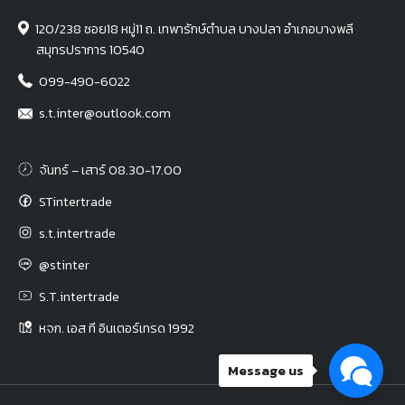
120/238 ซอย18 หมู่11 ถ. เทพารักษ์ตำบล บางปลา อำเภอบางพลี
สมุทรปราการ 10540
099-490-6022
s.t.inter@outlook.com
จันทร์ – เสาร์ 08.30-17.00
STintertrade
s.t.intertrade
@stinter
S.T.intertrade
หจก. เอส ที อินเตอร์เทรด 1992
Message us