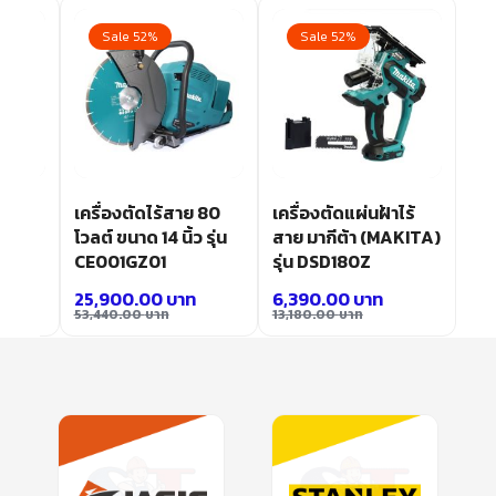
Sale 52%
Sale 52%
สาย
เครื่องตัดไร้สาย 80
เครื่องตัดแผ่นฝ้าไร้
 รุ่น
โวลต์ ขนาด 14 นิ้ว รุ่น
สาย มากีต้า (MAKITA)
CE001GZ01
รุ่น DSD180Z
25,900.00
บาท
6,390.00
บาท
53,440.00
บาท
13,180.00
บาท