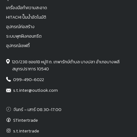
เครื่องมือทำความสะอาด
HITACHI ปั๊มน้ำอัตโนมัติ
อุปกรณ์ก่อสร้าง
ระบบพุกฝังคอนกรีต
อุปกรณ์เซฟตี้
120/238 ซอย18 หมู่11 ถ. เทพารักษ์ตำบล บางปลา อำเภอบางพลี
สมุทรปราการ 10540
099-490-6022
s.t.inter@outlook.com
จันทร์ – เสาร์ 08.30-17.00
STintertrade
s.t.intertrade