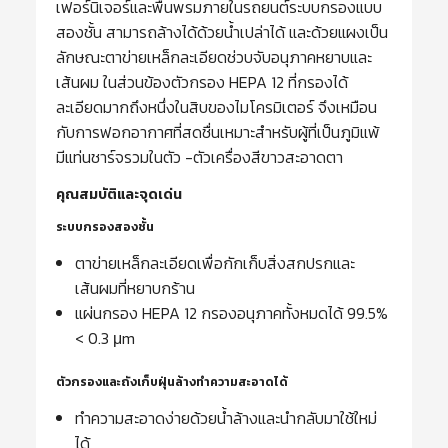
เฟอร์นิเจอร์และพื้นพรมภายในรถยนต์ระบบกรองแบบ
สองชั้น สามารถล้างได้ด้วยน้ำเปล่าได้ และด้วยแผงเป็น
ลักษณะตาข่ายเหล็กละเอียดช่วบจับอนุภาคหยาบและ
เส้นผม ในส่วนข้องตัวกรอง HEPA 12 ที่กรองได้
ละเอียดมากถึงหนึ่งในสิบของไมโครมิเตอร์ จึงเหมือน
กับการฟอกอากาศที่สดชื่นเหมาะสำหรับผู้ที่เป็นภูมิแพ้
มีแท่นชาร์จรวมในตัว -ตัวเครื่องสีขาวสะอาดตา
คุณสมบัติและจุดเด่น
ระบบกรองสองชั้น
ตาข่ายเหล็กละเอียดเพื่อกักเก็บสิ่งสกปรกและ
เส้นผมที่หยาบกร้าน
แผ่นกรอง HEPA 12 กรองอนุภาคทั้งหมดได้ 99.5%
< 0.3 μm
ตัวกรองและถังเก็บฝุ่นล้างทำความสะอาดได้
ทำความสะอาดง่ายด้วยน้ำล้างและนำกลับมาใช้ใหม่
ได้