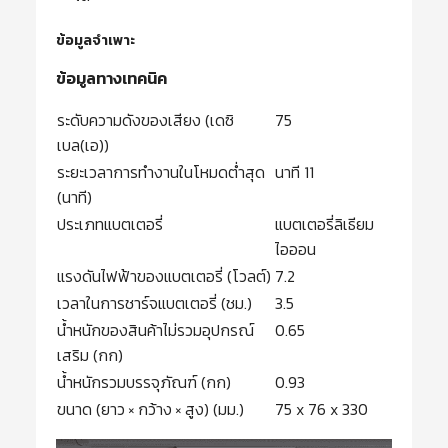
ข้อมูลจำเพาะ
ข้อมูลทางเทคนิค
ระดับความดังของเสียง (เดซิ
75
เบล(เอ))
ระยะเวลาการทำงานในโหมดต่ำสุด
นาที 11
(นาที)
ประเภทแบตเตอรี่
แบตเตอรี่ลิเธียม
ไอออน
แรงดันไฟฟ้าของแบตเตอรี่ (โวลต์)
7.2
เวลาในการชาร์จแบตเตอรี่ (ชม.)
3.5
น้ำหนักของสินค้าไม่รวมอุปกรณ์
0.65
เสริม (กก)
น้ำหนักรวมบรรจุภัณฑ์ (กก)
0.93
ขนาด (ยาว × กว้าง × สูง) (มม.)
75 x 76 x 330