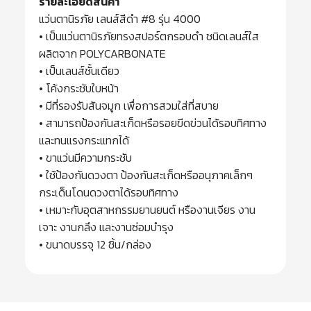
รายละเอียดสินค้า
แว่นตานิรภัย เลนส์สีดำ #8 รุ่น 4000
• เป็นแว่นตานิรภัยทรงสปอร์ตกรอบดำ ชนิดเลนส์ใส
ผลิตจาก POLYCARBONATE
• เป็นเลนส์ชั้นเดียว
• โค้งกระชับใบหน้า
• มีที่รองรับสันจมูก เพื่อการสวมใส่ที่สบาย
• สามารถป้องกันสะเก็ดหรือรอยขีดข่วนได้รอบทิศทาง
และทนแรงกระแทกได้
• ขาแว่นมีความกระชับ
• ใช้ป้องกันดวงตา ป้องกันสะเก็ดหรืออนุภาคเล็กๆ
กระเด็นโดนดวงตาได้รอบทิศทาง
• เหมาะกับอุตสาหกรรมยานยนต์ หรืองานเจียร งาน
เจาะ งานกลึง และงานซ่อมบำรุง
• ขนาดบรรจุ 12 ชิ้น/กล่อง