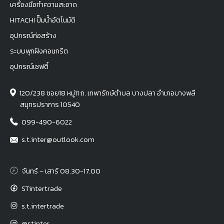
เครื่องมือทำความสะอาด
HITACHI ปั๊มน้ำอัตโนมัติ
อุปกรณ์ก่อสร้าง
ระบบพุกฝังคอนกรีต
อุปกรณ์เซฟตี้
120/238 ซอย18 หมู่11 ถ. เทพารักษ์ตำบล บางปลา อำเภอบางพลี
สมุทรปราการ 10540
099-490-6022
s.t.inter@outlook.com
จันทร์ – เสาร์ 08.30-17.00
STintertrade
s.t.intertrade
@stinter