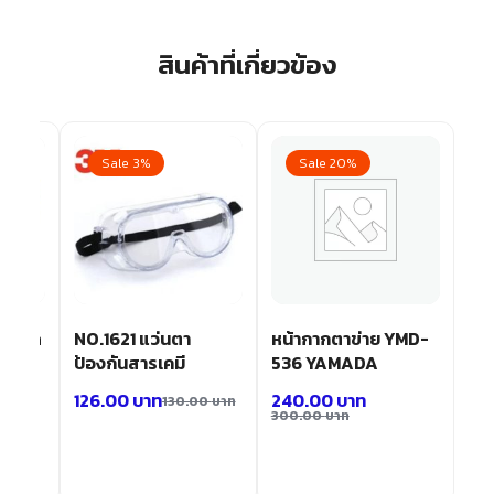
สินค้าที่เกี่ยวข้อง
Sale 3%
Sale 20%
สารคัด
NO.1621 แว่นตา
หน้ากากตาข่าย YMD-
ป้องกันสารเคมี
536 YAMADA
126.00
บาท
240.00
บาท
130.00
บาท
300.00
บาท
0
บาท