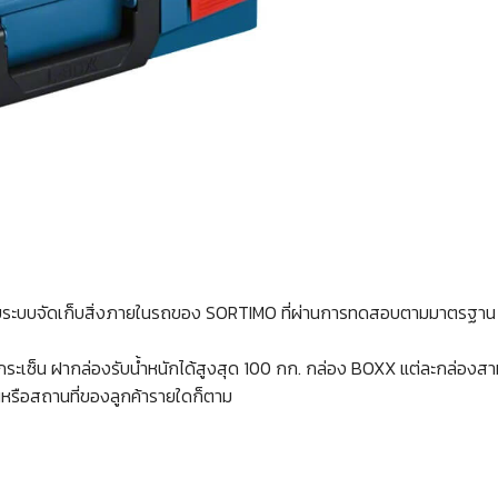
านกับระบบจัดเก็บสิ่งภายในรถของ SORTIMO ที่ผ่านการทดสอบตามมาตรฐาน
กระเซ็น ฝากล่องรับน้ำหนักได้สูงสุด 100 กก. กล่อง BOXX แต่ละกล่องสา
นหรือสถานที่ของลูกค้ารายใดก็ตาม