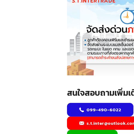
สนใจสอบถามเพิ่มเต
099-490-6022
s.t.inter@outlook.co