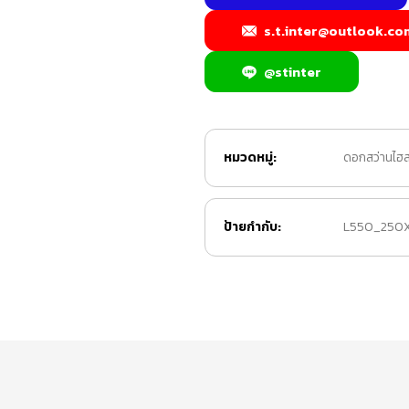
s.t.inter@outlook.co
@stinter
หมวดหมู่:
ดอกสว่านไฮส
ป้ายกำกับ:
L550_250X4