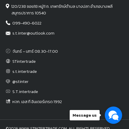
120/238 ซอย18 หมู่11 ถ. เทพารักษ์ตำบล บางปลา อำเภอบางพลี
สมุทรปราการ 10540
099-490-6022
s.t.inter@outlook.com
จันทร์ – เสาร์ 08.30-17.00
STintertrade
s.t.intertrade
@stinter
S.T.intertrade
หจก. เอส ที อินเตอร์เทรด 1992
Message us
©2026 WWW.STINTERTRADE.COM. ALL RIGHTS RESERVED.