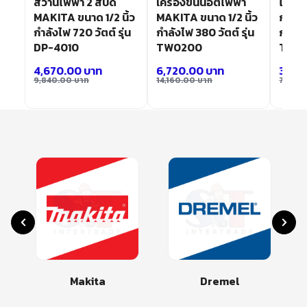
สว่านไฟฟ้า 2 สปีด
เครื่องขันน๊อตไฟฟ้า
ไขคว
MAKITA ขนาด 1/2 นิ้ว
MAKITA ขนาด 1/2 นิ้ว
กระแ
กำลังไฟ 720 วัตต์ รุ่น
กำลังไฟ 380 วัตต์ รุ่น
กำลังไ
DP-4010
TW0200
TD01
4,670.00
บาท
6,720.00
บาท
3,55
9,840.00
บาท
14,160.00
บาท
7,480
ta
Dremel
Bosch