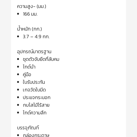
ความสูง- (มม.)
166 มม.
น้ำหนัก (กก.)
3.7 – 4.9 กก.
อุปกรณ์มาตรฐาน
ชุดตัวจับยึดที่ลับคม
ไกด์นํา
คู่มือ
ใบรับประกัน
เกจวัดใบมีด
ประแจกระบอก
กบไสไม้ไร้สาย
ไกด์ความลึก
บรรจุภัณฑ์
กล่องกระดาษ