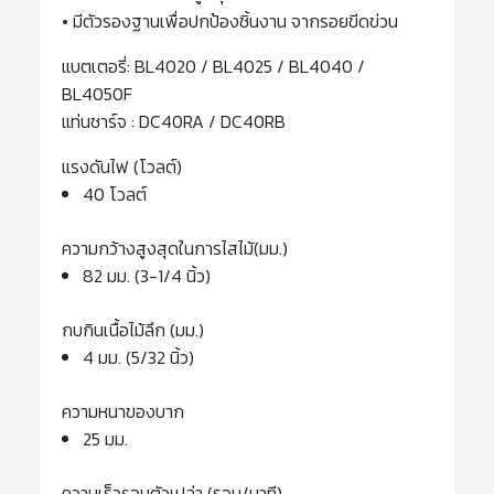
• มีตัวรองฐานเพื่อปกป้องชิ้นงาน จากรอยขีดข่วน
แบตเตอรี่: BL4020 / BL4025 / BL4040 /
BL4050F
แท่นชาร์จ : DC40RA / DC40RB
แรงดันไฟ (โวลต์)
40 โวลต์
ความกว้างสูงสุดในการไสไม้(มม.)
82 มม. (3-1/4 นิ้ว)
กบกินเนื้อไม้ลึก (มม.)
4 มม. (5/32 นิ้ว)
ความหนาของบาก
25 มม.
ความเร็วรอบตัวเปล่า (รอบ/นาที)