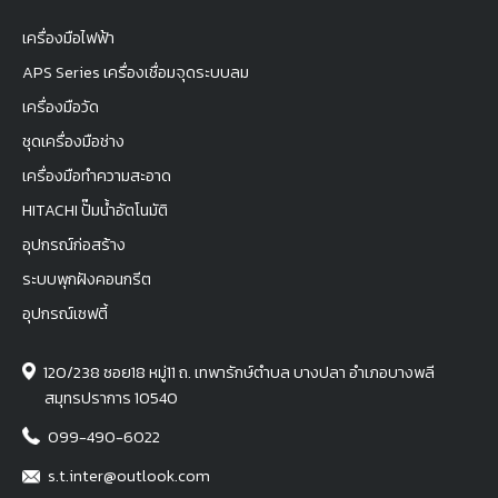
เครื่องมือไฟฟ้า
APS Series เครื่องเชื่อมจุดระบบลม
เครื่องมือวัด
ชุดเครื่องมือช่าง
เครื่องมือทำความสะอาด
HITACHI ปั๊มน้ำอัตโนมัติ
อุปกรณ์ก่อสร้าง
ระบบพุกฝังคอนกรีต
อุปกรณ์เซฟตี้
120/238 ซอย18 หมู่11 ถ. เทพารักษ์ตำบล บางปลา อำเภอบางพลี
สมุทรปราการ 10540
099-490-6022
s.t.inter@outlook.com