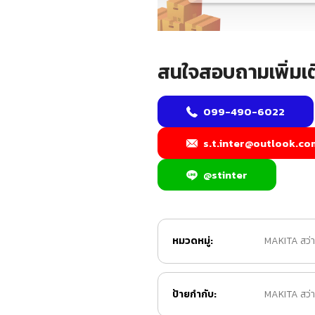
สนใจสอบถามเพิ่มเต
099-490-6022
s.t.inter@outlook.co
@stinter
หมวดหมู่:
MAKITA สว่
ป้ายกำกับ:
MAKITA สว่าน