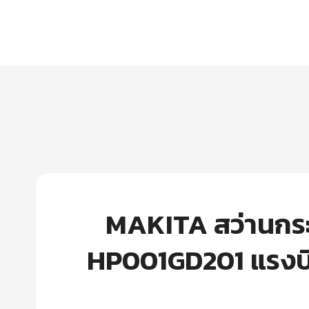
MAKITA สว่านกระแท
HP001GD201 แรงบิด