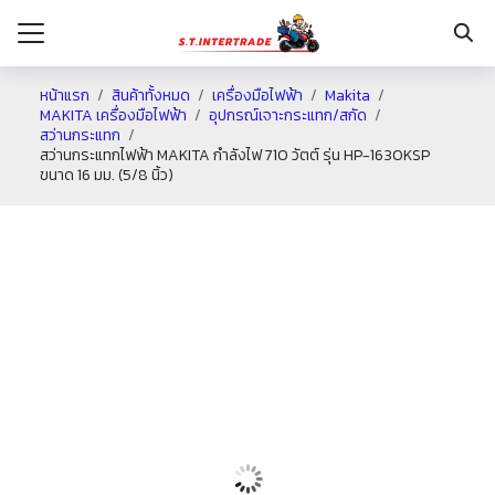
หน้าแรก
สินค้าทั้งหมด
เครื่องมือไฟฟ้า
Makita
MAKITA เครื่องมือไฟฟ้า
อุปกรณ์เจาะกระแทก/สกัด
สว่านกระแทก
รก
สว่านกระแทกไฟฟ้า MAKITA กำลังไฟ 710 วัตต์ รุ่น HP-1630KSP
ขนาด 16 มม. (5/8 นิ้ว)
กับเรา
ระเงิน
่าง
อเรา