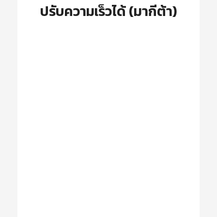
ปรับความเร็วได้ (มากีต้า)