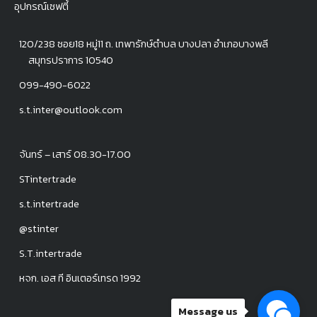
อุปกรณ์เซฟตี้
120/238 ซอย18 หมู่11 ถ. เทพารักษ์ตำบล บางปลา อำเภอบางพลี
สมุทรปราการ 10540
099-490-6022
s.t.inter@outlook.com
จันทร์ – เสาร์ 08.30-17.00
STintertrade
s.t.intertrade
@stinter
S.T.intertrade
หจก. เอส ที อินเตอร์เทรด 1992
Message us