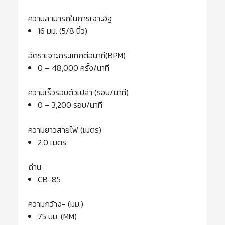
ความสามารถในการเจาะอิฐ
16 มม. (5/8 นิ้ว)
อัตราเจาะกระแทกต่อนาที(BPM)
0 – 48,000 ครั้ง/นาที
ความเร็วรอบตัวเปล่า (รอบ/นาที)
0 – 3,200 รอบ/นาที
ความยาวสายไฟ (เมตร)
2.0 เมตร
ถ่าน
CB-85
ความกว้าง- (มม.)
75 มม. (MM)