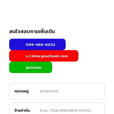
สนใจสอบถามเพิ่มเติม
099-490-6022
s.t.inter@outlook.com
@stinter
หมวดหมู่:
สว่านกระแทก
ป้ายกำกับ:
16 มม.
,
710W
,
HP1630KSP
,
MAKITA
,