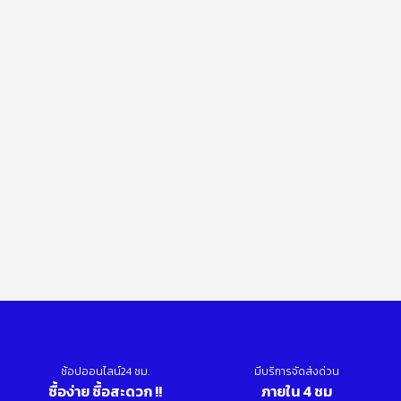
ช้อปออนไลน์24 ชม.
มีบริการจัดส่งด่วน
ซื้อง่าย ซื้อสะดวก !!
ภายใน 4 ชม