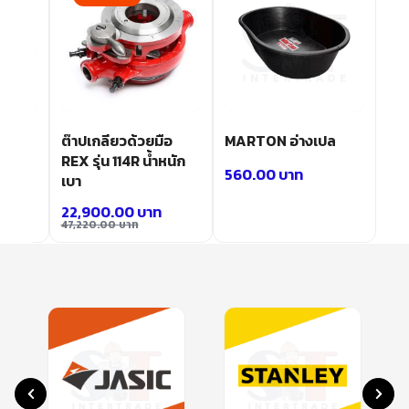
 1/5
ต๊าปเกลียวด้วยมือ
MARTON อ่างเปล
50S)
REX รุ่น 114R น้ำหนัก
560.00
บาท
เบา
22,900.00
บาท
47,220.00
บาท