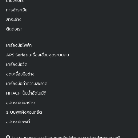
เกี่ยวกับเรา
การชำระเงิน
สาระช่าง
ติดต่อเรา
เครื่องมือไฟฟ้า
APS Series เครื่องเชื่อมจุดระบบลม
เครื่องมือวัด
ชุดเครื่องมือช่าง
เครื่องมือทำความสะอาด
HITACHI ปั๊มน้ำอัตโนมัติ
อุปกรณ์ก่อสร้าง
ระบบพุกฝังคอนกรีต
อุปกรณ์เซฟตี้
120/238 ซอย18 หมู่11 ถ. เทพารักษ์ตำบล บางปลา อำเภอบางพลี