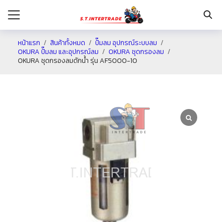
หน้าแรก
สินค้าทั้งหมด
ปั๊มลม อุปกรณ์ระบบลม
OKURA ปั๊มลม และอุปกรณ์ลม
OKURA ชุดกรองลม
OKURA ชุดกรองลมดักน้ำ รุ่น AF5000-10
รก
กับเรา
ระเงิน
่าง
อเรา