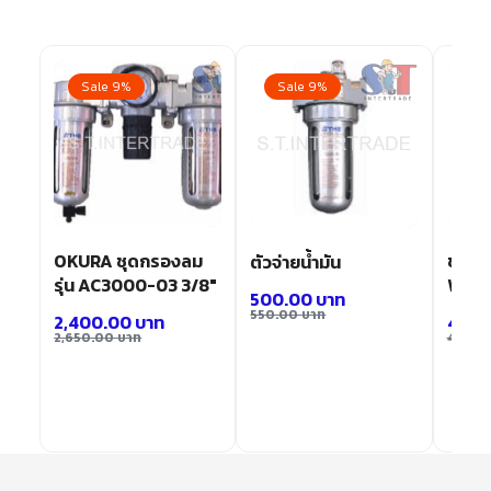
Sale 9%
Sale 9%
Sa
OKURA ชุดกรองลม
ชุดกร
ตัวจ่ายน้ำมัน
รุ่น AC3000-03 3/8″
WL
500.00
บาท
550.00
บาท
2,400.00
บาท
400
2,650.00
บาท
450.0
ม
/8″