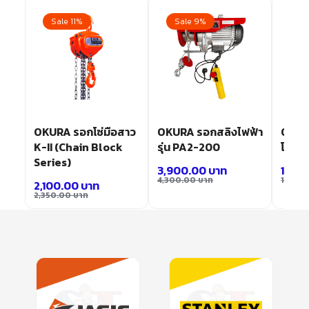
Sale 11%
Sale 9%
Sa
OKURA รอกโซ่มือสาว
OKURA รอกสลิงไฟฟ้า
OKUR
K-II (Chain Block
รุ่น PA2-200
โยก ร
Series)
3,900.00
บาท
11,9
4,300.00
บาท
13,20
2,100.00
บาท
2,350.00
บาท