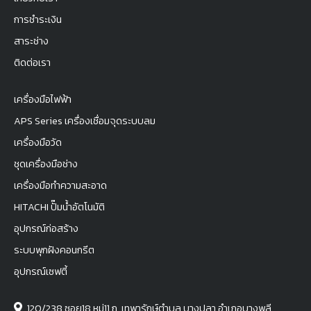
การชำระเงิน
สาระช่าง
ติดต่อเรา
เครื่องมือไฟฟ้า
APS Series เครื่องเชื่อมจุดระบบลม
เครื่องมือวัด
ชุดเครื่องมือช่าง
เครื่องมือทำความสะอาด
HITACHI ปั๊มน้ำอัตโนมัติ
อุปกรณ์ก่อสร้าง
ระบบพุกฝังคอนกรีต
อุปกรณ์เซฟตี้
120/238 ซอย18 หมู่11 ถ. เทพารักษ์ตำบล บางปลา อำเภอบางพลี