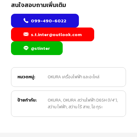
สนใจสอบถามเพิ่มเติม
099-490-6022
s.t.inter@outlook.com
@stinter
หมวดหมู่:
OKURA เครื่องไฟฟ้า และอะไหล่
ป้ายกำกับ:
OKURA
,
OKURA สว่านไฟฟ้า D6SH (1/4”)
,
สว่าน ไฟฟ้า
,
สว่าน ไร้ สาย
,
โอ กุระ