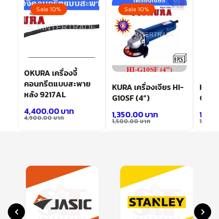
Sale 10%
Sale 10%
Sa
OKURA เครื่องจี้
คอนกรีตแบบสะพาย
า
KURA เครื่องเจียร HI-
HIGH
หลัง 9217AL
G10SF (4”)
G15SA
4,400.00
บาท
1,350.00
บาท
1,50
4,900.00
บาท
1,500.00
บาท
1,700