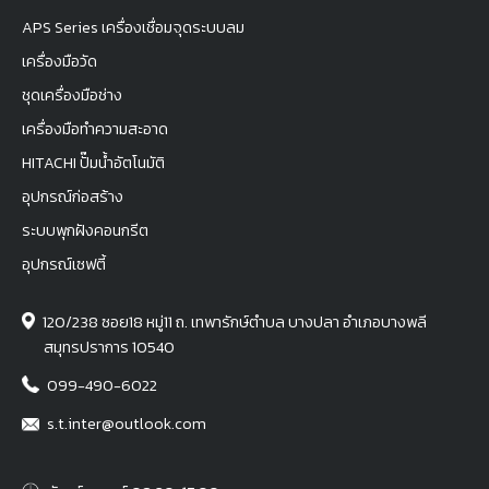
APS Series เครื่องเชื่อมจุดระบบลม
เครื่องมือวัด
ชุดเครื่องมือช่าง
เครื่องมือทำความสะอาด
HITACHI ปั๊มน้ำอัตโนมัติ
อุปกรณ์ก่อสร้าง
ระบบพุกฝังคอนกรีต
อุปกรณ์เซฟตี้
120/238 ซอย18 หมู่11 ถ. เทพารักษ์ตำบล บางปลา อำเภอบางพลี
สมุทรปราการ 10540
099-490-6022
s.t.inter@outlook.com