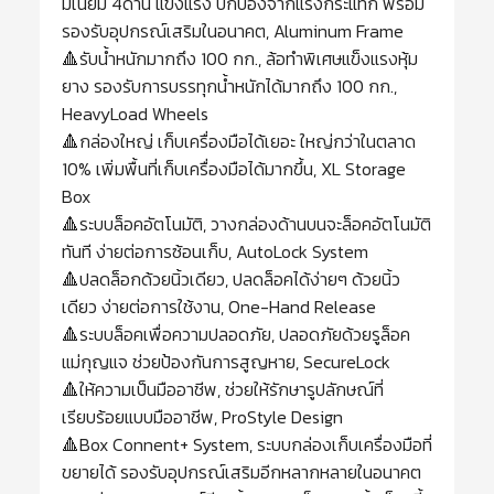
มิเนียม 4ด้าน แข็งแรง ปกป้องจากแรงกระแทก พร้อม
รองรับอุปกรณ์เสริมในอนาคต, Aluminum Frame
🔺รับน้ำหนักมากถึง 100 กก., ล้อทำพิเศษแข็งแรงหุ้ม
ยาง รองรับการบรรทุกน้ำหนักได้มากถึง 100 กก.,
HeavyLoad Wheels
🔺กล่องใหญ่ เก็บเครื่องมือได้เยอะ ใหญ่กว่าในตลาด
10% เพิ่มพื้นที่เก็บเครื่องมือได้มากขึ้น, XL Storage
Box
🔺ระบบล็อคอัตโนมัติ, วางกล่องด้านบนจะล็อคอัตโนมัติ
ทันที ง่ายต่อการซ้อนเก็บ, AutoLock System
🔺ปลดล็อกด้วยนิ้วเดียว, ปลดล็อคได้ง่ายๆ ด้วยนิ้ว
เดียว ง่ายต่อการใช้งาน, One-Hand Release
🔺ระบบล็อคเพื่อความปลอดภัย, ปลอดภัยด้วยรูล็อค
แม่กุญแจ ช่วยป้องกันการสูญหาย, SecureLock
🔺ให้ความเป็นมืออาชีพ, ช่วยให้รักษารูปลักษณ์ที่
เรียบร้อยแบบมืออาชีพ, ProStyle Design
🔺Box Connent+ System, ระบบกล่องเก็บเครื่องมือที่
ขยายได้ รองรับอุปกรณ์เสริมอีกหลากหลายในอนาคต