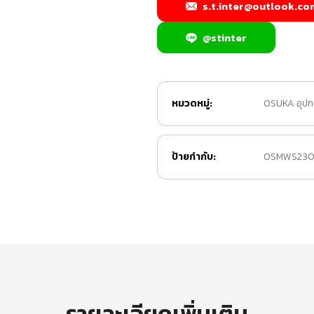
s.t.inter@outlook.co
@stinter
หมวดหมู่:
OSUKA อุปก
ป้ายกำกับ:
OSMWS23