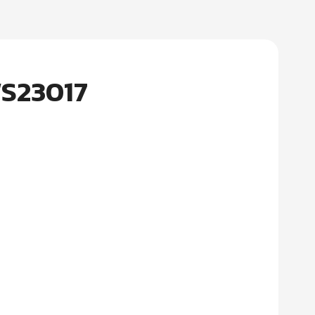
WS23017