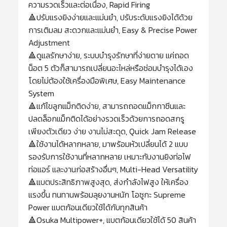
ความรวดเร็วและต่อเนื่อง, Rapid Firing
🔺ปรับแรงยิงง่ายและแม่นยำ, ปรับระดับแรงยิงได้ด้วย
การเติมลม สะดวกและแม่นยำ, Easy & Precise Power
Adjustment
🔺ดูแลรักษาง่าย, ระบบบำรุงรักษาที่ง่ายดาย แค่ถอด
น็อต 5 ตัวก็สามารถเปลี่ยนอะไหล่หรือซ่อมบำรุงได้เอง
โดยไม่ต้องใช้เครื่องมือพิเศษ, Easy Maintenance
System
🔺แก้ไขลูกแม็กติดง่าย, สามารถถอดแม็กกาซีนและ
ปลดล็อกแม็กติดได้อย่างรวดเร็วด้วยการถอดสกรู
เพียงตัวเดียว ง่าย งานไม่สะดุด, Quick Jam Release
🔺ใช้งานได้หลากหลาย, มาพร้อมหัวเปลี่ยนได้ 2 แบบ
รองรับการใช้งานที่หลากหลาย เหมาะกับงานยิงท่อไฟ
ท่อแอร์ และงานก่อสร้างอื่นๆ, Multi-Head Versatility
🔺แบตประสิทธิภาพสูงสุด, ส่งกำลังไฟสูง ให้เครื่อง
แรงขึ้น ทนทานพร้อมลุยงานหนัก โอซูกะ Supreme
Power แบตก้อนเดียวใช้ได้กับทุกสินค้า
🔺Osuka Multipower+, แบตก้อนเดียวใช้ได้ 50 สินค้า