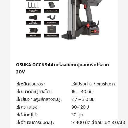
OSUKA OCCN944 เครื่องยิงตะปูคอนกรีตไร้สาย
20V
🔺ชนิดมอเตอร์ :
ไร้แปรงถ่าน / brushless
🔺ขนาดตะปูที่ยิงได้ :
16 – 40 มม.
🔺เส้นผ่านศูนย์กลางตะปู :
2.7 – 3.0 มม.
🔺ความแรง :
90-120 J
🔺ใส่ตะปูได้ :
30 ลูก
🔺จำนวนการยิงตะปู :
≥1400 นัด (ใช้กับแบต 8.0Ah)