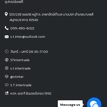
อุปกรณ์เซฟตี้
120/238 ซอย18 หมู่11 ถ. เทพารักษ์ตำบล บางปลา อำเภอบางพลี
สมุทรปราการ 10540
099-490-6022
s.t.inter@outlook.com
จันทร์ – เสาร์ 08.30-17.00
STintertrade
s.t.intertrade
@stinter
S.T.intertrade
หจก. เอส ที อินเตอร์เทรด 1992
Message us