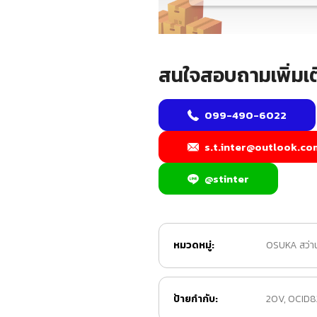
สนใจสอบถามเพิ่มเต
099-490-6022
s.t.inter@outlook.co
@stinter
หมวดหมู่:
OSUKA สว่าน
ป้ายกำกับ:
20V
,
OCID8