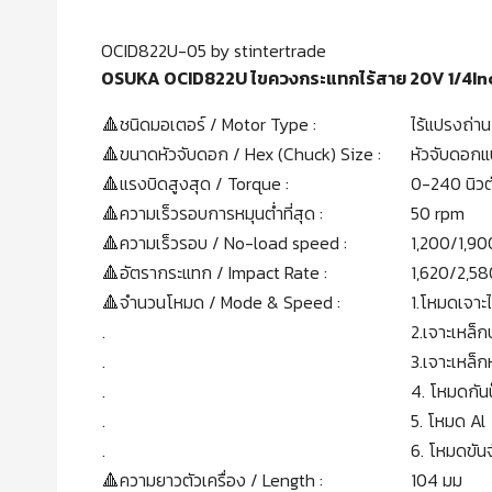
OCID822U-05 by stintertrade
OSUKA OCID822U ไขควงกระแทกไร้สาย 20V 1/4In
🔺ชนิดมอเตอร์ / Motor Type :
ไร้แปรงถ่าน
🔺ขนาดหัวจับดอก / Hex (Chuck) Size :
หัวจับดอกแบ
🔺แรงบิดสูงสุด / Torque :
0-240 นิวต
🔺ความเร็วรอบการหมุนต่ำที่สุด :
50 rpm
🔺ความเร็วรอบ / No-load speed :
1,200/1,90
🔺อัตรากระแทก / Impact Rate :
1,620/2,58
🔺จํานวนโหมด / Mode & Speed :
1.โหมดเจาะ
.
2.เจาะเหล็
.
3.เจาะเหล็
.
4. โหมดกั
.
5. โหมด Al
.
6. โหมดขัน
🔺ความยาวตัวเครื่อง / Length :
104 มม