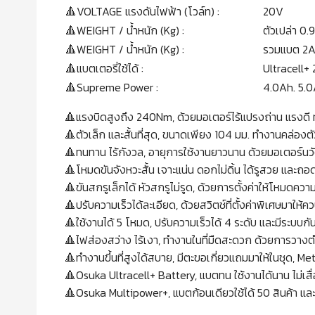
🔺VOLTAGE แรงดันไฟฟ้า (โวล์ท) :
20V
🔺WEIGHT / นํ้าหนัก (Kg) :
ตัวเปล่า 0.
🔺WEIGHT / นํ้าหนัก (Kg) :
รวมแบต 2A
🔺แบตเตอรี่ใช้ได้ :
Ultracell+ 
🔺Supreme Power :
4.0Ah. 5.0A
🔺แรงบิดสูงถึง 240Nm, ด้วยมอเตอร์ไร้แปรงถ่าน แรงดี ท
🔺ตัวเล็ก และสั้นที่สุด, ขนาดเพียง 104 มม. ทำงานคล่อง
🔺ทนทาน ไร้กังวล, อายุการใช้งานยาวนาน ด้วยมอเตอร์นว
🔺โหมดขันจังหวะสั้น เจาะแน่น ดอกไม่ดิ้น ได้รูสวย และถอ
🔺ขันสกรูเล็กได้ หัวสกรูไม่รูด, ด้วยการตั้งค่าให้โหมดคว
🔺ปรับความเร็วได้ละเอียด, ด้วยสวิตช์ที่ตั้งค่าพิเศษม
🔺ใช้งานได้ 5 โหมด, ปรับความเร็วได้ 4 ระดับ และมีระบบ
🔺ไฟส่องสว่าง ไร้เงา, ทำงานในที่มืดสะดวก ด้วยการวาง
🔺ทำงานขึ้นที่สูงได้สบาย, มีตะขอเกี่ยวแถมมาให้ในชุด, M
🔺Osuka Ultracell+ Battery, แบตทน ใช้งานได้นาน ไม่เส
🔺Osuka Multipower+, แบตก้อนเดียวใช้ได้ 50 สินค้า และจะ