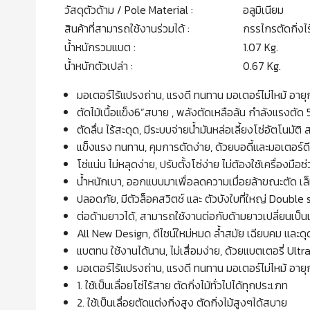
วัสดุตัวด้าม / Pole Material :
อลูมิเนียม
สินค้าที่สามารถใช้งานร่วมได้ :
กรรไกรตัดกิ่งไ
น้ำหนักรวมแบต :
1.07 Kg.
น้ำหนักตัวเปล่า :
0.67 Kg.
มอเตอร์ไร้แปรงถ่าน, แรงดี ทนทาน มอเตอร์ไม่ไหม้ อายุ
ตัดไม้เนื้อแข็ง6”สบาย , พลังตัดเหลือล้น กำลังแรงตัด
ตัดลื่น ไร้สะดุด, มีระบบจ่ายน้ำมันหล่อเลี้ยงโซ่อัตโนม
แข็งแรง ทนทาน, คุมการตัดง่าย, ด้วยบอดี้และมอเตอร์
โซ่แน่น ไม่หลุดง่าย, ปรับตั้งโซ่ง่าย ไม่ต้องใช้เครื่องม
น้ำหนักเบา, ออกแบบมาเพื่อลดความเมื่อยล้าขณะตัด เ
ปลอดภัย, มีตัวล็อคสวิตช์ และ ตัวบังใบที่ใหญ่ Double
ต่อด้ามยาวได้, สามารถใช้งานต่อกับด้ามยาวเปลี่ยนเป็นเ
All New Design, ดีไซน์ใหม่หมด ล้ำสมัย เฉียบคม และดุ
แบตทน ใช้งานได้นาน, ไม่เสื่อมง่าย, ด้วยแบตเตอรี่ 
มอเตอร์ไร้แปรงถ่าน, แรงดี ทนทาน มอเตอร์ไม่ไหม้ อายุ
1. ใช้เป็นเลื่อยโซ่ไร้สาย ตัดกิ่งไม้ทั่วไปได้ทุกประเภท
2. ใช้เป็นเลื่อยตัดแต่งกิ่งสูง ตัดกิ่งไม้สูงๆได้สบาย