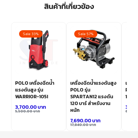
สินค้าที่เกี่ยวข้อง
Sale 33%
Sale 57%
Sa
POLO เครื่องฉีดน้ำ
เครื่องฉีดน้ำแรงดันสูง
เครื่
แรงดันสูง รุ่น
POLO รุ่น
POLO 
WARRIOR-105I
SPARTAN12 แรงดัน
140 แ
120 บาร์ สำหรับงาน
3,700.00
บาท
3,62
หนัก
5,500.00
บาท
6,200
7,690.00
บาท
17,840.00
บาท