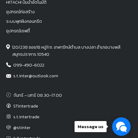
HITACHI ปั๊มน้ำอัตโนมัติ
อุปกรณ์ก่อสร้าง
ระบบพุกฝังคอนกรีต
อุปกรณ์เซฟตี้
120/238 ซอย18 หมู่11 ถ. เทพารักษ์ตำบล บางปลา อำเภอบางพลี
สมุทรปราการ 10540
099-490-6022
s.t.inter@outlook.com
จันทร์ – เสาร์ 08.30-17.00
STintertrade
s.t.intertrade
Message us
@stinter