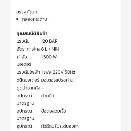
บรรจุภัณฑ์
กล่องกระดาษ
คุณสมบัติสินค้า
แรงดัน
120 BAR
อัตราการไหล
6 L / MIN
กำลัง
1,500 W
มอเตอร์
แรงดันไฟฟ้า
1 เฟส 220V 50Hz
ชนิดมอเตอร์
มอเตอร์แปรงถ่าน
ดูดน้ำจากถัง
–
อุปกรณ์
ด้ามปืน
มาตรฐาน
อุปกรณ์
ข้อต่อสวมเร็ว
มาตรฐาน
อุปกรณ์
หัวฉีดปรับระดับองศา