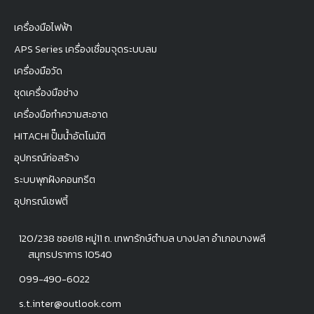
เครื่องมือไฟฟ้า
APS Series เครื่องเชื่อมจุดระบบลม
เครื่องมือวัด
ชุดเครื่องมือช่าง
เครื่องมือทำความสะอาด
HITACHI ปั๊มน้ำอัตโนมัติ
อุปกรณ์ก่อสร้าง
ระบบพุกฝังคอนกรีต
อุปกรณ์เซฟตี้
120/238 ซอย18 หมู่11 ถ. เทพารักษ์ตำบล บางปลา อำเภอบางพลี
สมุทรปราการ 10540
099-490-6022
s.t.inter@outlook.com