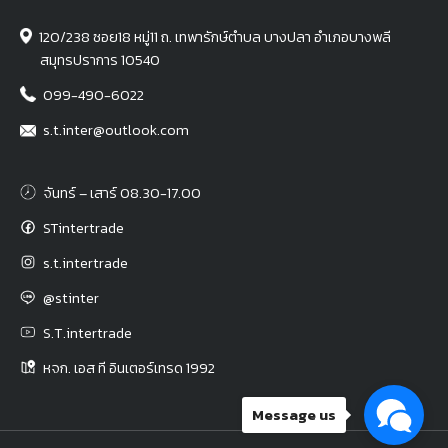
120/238 ซอย18 หมู่11 ถ. เทพารักษ์ตำบล บางปลา อำเภอบางพลี
สมุทรปราการ 10540
099-490-6022
s.t.inter@outlook.com
จันทร์ – เสาร์ 08.30-17.00
STintertrade
s.t.intertrade
@stinter
S.T.intertrade
หจก. เอส ที อินเตอร์เทรด 1992
Message us