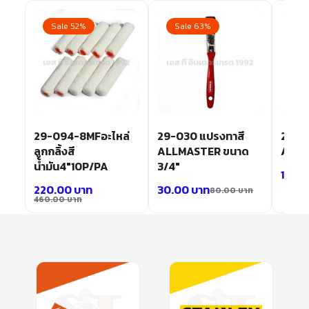
Sale 52%
Sale 63%
Sa
29-094-8MFอะไหล่
29-030 แปรงทาสี
29-0
ลูกกลิ้งสี
ALLMASTER ขนาด
ALLM
น้ำมัน4″10P/PA
3/4″
190.
220.00
บาท
30.00
บาท
80.00
บาท
460.00
บาท