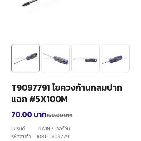
T9097791 ไขควงก้านกลมปาก
แฉก #5X100M
70.00
บาท
160.00
บาท
แบรนด์
IRWIN / เออร์วิ่น
รหัสสินค้า
I081-T9097791