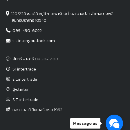
120/238 ซอย18 หมู่11 ถ. เทพารักษ์ตำบล บางปลา อำเภอบางพลี
สมุทรปราการ 10540
099-490-6022
s.t.inter@outlook.com
จันทร์ – เสาร์ 08.30-17.00
STintertrade
s.t.intertrade
@stinter
S.T.intertrade
หจก. เอส ที อินเตอร์เทรด 1992
Message us