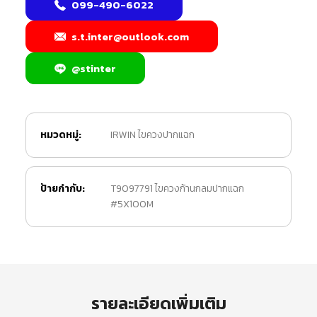
099-490-6022
s.t.inter@outlook.com
@stinter
หมวดหมู่:
IRWIN ไขควงปากแฉก
ป้ายกำกับ:
T9097791 ไขควงก้านกลมปากแฉก
#5X100M
รายละเอียดเพิ่มเติม