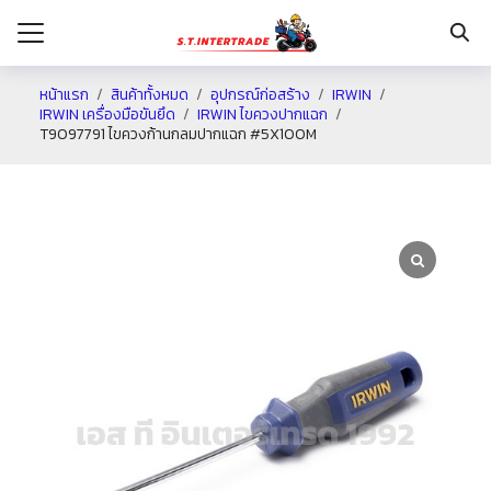
หน้าแรก
สินค้าทั้งหมด
อุปกรณ์ก่อสร้าง
IRWIN
IRWIN เครื่องมือขันยึด
IRWIN ไขควงปากแฉก
T9097791 ไขควงก้านกลมปากแฉก #5X100M
รก
กับเรา
ระเงิน
่าง
อเรา