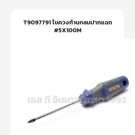
T9097791 ไขควงก้านกลมปากแฉก
#5X100M