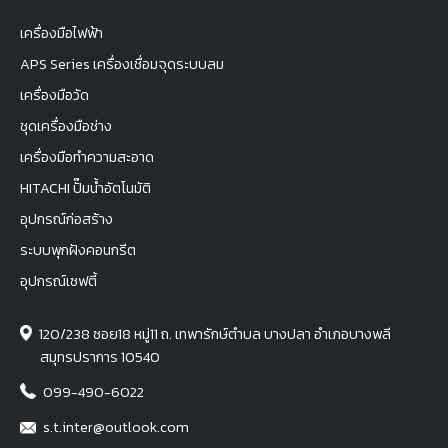
เครื่องมือไฟฟ้า
APS Series เครื่องเชื่อมจุดระบบลม
เครื่องมือวัด
ชุดเครื่องมือช่าง
เครื่องมือทำความสะอาด
HITACHI ปั๊มน้ำอัตโนมัติ
อุปกรณ์ก่อสร้าง
ระบบพุกฝังคอนกรีต
อุปกรณ์เซฟตี้
120/238 ซอย18 หมู่11 ถ. เทพารักษ์ตำบล บางปลา อำเภอบางพลี
สมุทรปราการ 10540
099-490-6022
s.t.inter@outlook.com