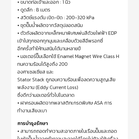
• ขนาดท่อเข้าและออก : 1 นิ้ว
• ดูดลึก : 8 เมตร
• สวิตซ์แรงดัน เปิด-ปิด : 200-320 kPa
• ชุดปั๊มน้ำผลิตจากวัสดุปลอดสนิม
• ตัวถังผลิตจากเหล็กหนาพิเศษพ่นสีด้วยไฟฟ้า EDP
เข้าไปทุกซอกทุกมุมและเคลือบด้วยสีอีพรอกซี่
อีกครั้งทำให้ทนสนิมได้นานหลายปี
• มอเตอร์ปั๊มเลือกใช้ Enamel Magnet Wire Class H
ทนความร้อนได้สูงถึง 200
องศาเซลเซียส และ
Stator Stack ถูกอบความร้อนเพื่อลดความสูญเสีย
พลังงาน (Eddy Current Loss)
ซึ่งดีกว่ามอเตอร์ทั่วไปในตลาด
• ฝาครอบผลิตจากพลาสติกเกรดพิเศษ ASA การ
ทำงานเสียงเบา
การบำรุงรักษา
• สามารถถอดทำความสะอาดภายในเรือนปั๊มและถอด
ใบพัดปั๊มน้ำออกทำความสะอาดได้โดยไม่ต้องใช้เครื่อง