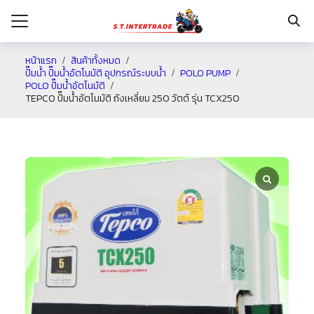
หน้าแรก
สินค้าทั้งหมด
ปั๊มน้ำ ปั๊มน้ำอัตโนมัติ อุปกรณ์ระบบน้ำ
POLO PUMP
POLO ปั๊มน้ำอัตโนมัติ
รก
TEPCO ปั๊มน้ำอัตโนมัติ ถังเหลี่ยม 250 วัตต์ รุ่น TCX250
กับเรา
ระเงิน
่าง
อเรา