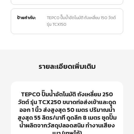
ป้ายกำกับ:
TEPCO ปั๊มน้ำอัตโนมัติ ถังเหลี่ยม 150 วัตต์
รุ่น TCX150
รายละเอียดเพิ่มเติม
TEPCO ปั๊มน้ำอัตโนมัติ ถังเหลี่ยม 250
วัตต์ รุ่น TCX250 ขนาดท่อส่งเข้าและดูด
ออก 1 นิ้ว ส่งสูงสุด 50 เมตร ปริมาณน้ำ
สูงสุด 55 ลิตร/นาที ดูดลึก 8 เมตร ชุดปั๊ม
น้ำผลิตจากวัสดุปลอดสนิม ทำงานเสียง
เบา (เทพโก้)