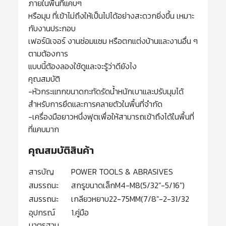
ภายในพื้นที่แคบๆ
หรือมุม ที่เข้าไม่ถึงให้เป็นไปได้อย่างสะดวกยิ่งขึ้น เหมาะ
กับงานประกอบ
เฟอร์นิเจอร์ งานซ่อมแซม หรือตกแต่งบ้านและงานอื่น ๆ
ตามต้องการ
แบบนี้ต้องลองใช้ดูและจะรู้ว่าดียังไง
คุณสมบัติ
-หัวกระแทกขนาดกะทัดรัดน้ำหนักเบาและปรับมุมได้
สำหรับการยึดและการคลายตัวในพื้นที่จำกัด
-เครื่องมือยาวหนึ่งฟุตเพื่อให้สามารถเข้าถึงได้ในพื้นที่
ที่แคบมาก
คุณสมบัติสินค้า
สารบัญ
POWER TOOLS & ABRASIVES
สมรรถนะ
สกรูขนาดเล็กM4-M8(5/32″-5/16″)
สมรรถนะ
เกลียวหยาบ22-75MM(7/8″-2-31/32
อุปกรณ์
1.คู่มือ
มาตรฐาน