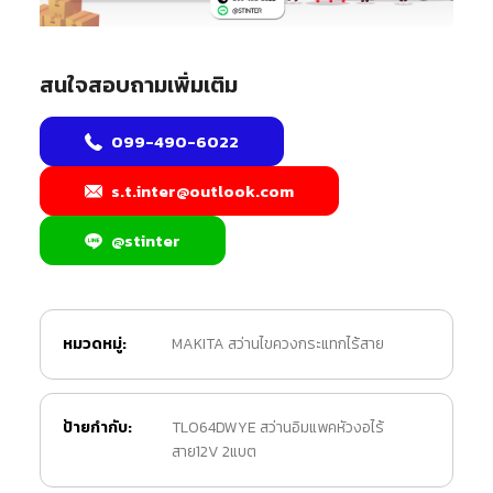
สนใจสอบถามเพิ่มเติม
099-490-6022
s.t.inter@outlook.com
@stinter
หมวดหมู่:
MAKITA สว่านไขควงกระแทกไร้สาย
ป้ายกำกับ:
TL064DWYE สว่านอิมแพคหัวงอไร้
สาย12V 2แบต