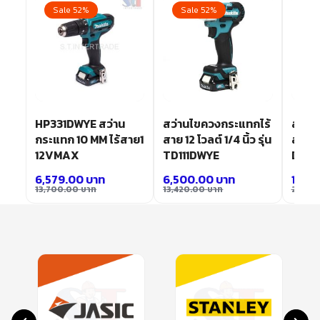
Sale 52%
Sale 52%
Sa
ไร้
HP331DWYE สว่าน
สว่านไขควงกระแทกไร้
สว่าน
รุ่น
กระแทก 10 MM ไร้สาย1
สาย 12 โวลต์ 1/4 นิ้ว รุ่น
สาย 18
12VMAX
TD111DWYE
DTD1
6,579.00
บาท
6,500.00
บาท
13,7
13,700.00
บาท
13,420.00
บาท
28,32