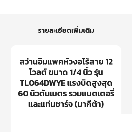
รายละเอียดเพิ่มเติม
สว่านอิมแพคหัวงอไร้สาย 12
โวลต์ ขนาด 1/4 นิ้ว รุ่น
TL064DWYE แรงบิดสูงสุด
60 นิวตันเมตร รวมแบตเตอรี่
และแท่นชาร์จ (มากีต้า)