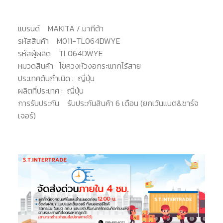
แบรนด์
MAKITA / มากีต้า
รหัสสินค้า
M011-TL064DWYE
รหัสผู้ผลิต
TL064DWYE
หมวดสินค้า
ไขควงหัวงอกระแทกไร้สาย
ประเทศต้นกำเนิด :
ญี่ปุ่น
ผลิตที่ประเทศ :
ญี่ปุ่น
การรับประกัน
รับประกันสินค้า 6 เดือน (ยกเว้นแบต&ชาร์จ
เจอร์)