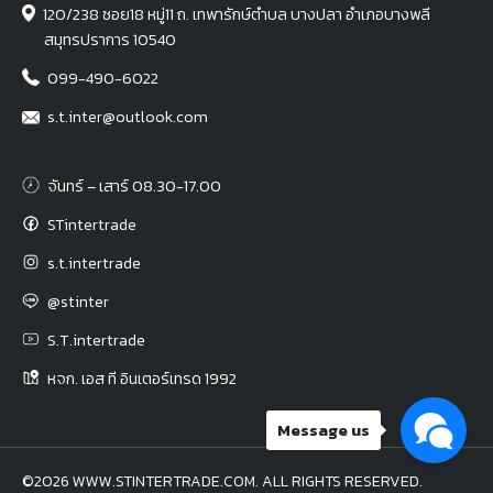
120/238 ซอย18 หมู่11 ถ. เทพารักษ์ตำบล บางปลา อำเภอบางพลี
สมุทรปราการ 10540
099-490-6022
s.t.inter@outlook.com
จันทร์ – เสาร์ 08.30-17.00
STintertrade
s.t.intertrade
@stinter
S.T.intertrade
หจก. เอส ที อินเตอร์เทรด 1992
Message us
©2026 WWW.STINTERTRADE.COM. ALL RIGHTS RESERVED.