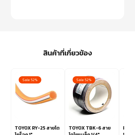
สินค้าที่เกี่ยวข้อง
Sale 52%
Sale 52%
Sa
ย
TOYOX RY-25 สายโต
TOYOX TBK-6 สาย
P-07
โยร็อค 1″
โตโยแบล็ค 1/4″
5/16″