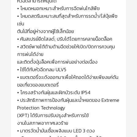
หัวฉีดสามารถหมุนได้
• โหมดหมอกเหมาะสำหรับการฉีดพ่นใกล้พืช
• โหมดสตรีมเหมาะสมที่สุดสำหรับการรดน้ำ/ใส่ปุ๋ยพืช
เช่น
ต้นไม้ที่อยู่ห่างจากผู้ใช้เล็กน้อย
• คันสเปรย์ยืดไสลด์; ปรับได้โดยการคลายน็อตล็อค
• สวิตช์พายใต้ด้ามด้ามฉีดช่วยให้เปิด/ปิดการควบคุม
การพ่นได้ง่าย
และติดตั้งปุ่มล็อคเพื่อการพ่นอย่างต่อเนื่อง
• ใช้ได้กับหัวฉีดกลม ULV5
• แบตเตอรี่จะเด้งออกมาเพื่อให้ถอดได้ง่ายเพียงแค่ดัน
ขอเกี่ยวของแบตเตอรี่
• โครงสร้างกันฝุ่นและฝักบัวระดับ IP54
• ประสิทธิภาพการป้องกันฝุ่นและน้ำหยดของ Extreme
Protection Technology
(XPT) ได้รับการปรับปรุงสำหรับการใช้
งานในสภาพอากาศเลวร้าย
• มาตรวัดน้ำมันเชื้อเพลิงแบบ LED 3 ดวง