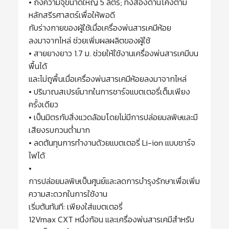
• ถังความจุขนาดใหญ่ 5 ลิตร; ทั้งสองด้านโค้งตาม
หลักสรีรศาสตร์เพื่อให้พอดี
กับร่างกายของผู้ใช้เมื่อเครื่องพ่นสารเคมีห้อย
ลงมาจากไหล่ ช่วยเพิ่มผลผลิตของผู้ใช้
• สายยางยาว 1.7 ม. ช่วยให้ใช้งานเครื่องพ่นสารเคมีบน
พื้นได้
และไม่ถูพื้นเมื่อเครื่องพ่นสารเคมีห้อยลงมาจากไหล่
• ปริมาณสเปรย์มากในการชาร์จแบตเตอรี่เต็มเพียง
ครั้งเดียว
• เป็นมิตรกับสิ่งแวดล้อมโดยไม่มีการปล่อยมลพิษและมี
เสียงรบกวนต่ำมาก
• ลดต้นทุนการทำงานด้วยแบตเตอรี่ Li-ion แบบชาร์จ
ไฟได้
•
การปล่อยมลพิษเป็นศูนย์และลดการบำรุงรักษาเพื่อเพิ่ม
ความสะดวกในการใช้งาน
เริ่มต้นทันที: เพียงใส่แบตเตอรี่
12Vmax CXT หนึ่งก้อน และเครื่องพ่นสารเคมีสำหรับ