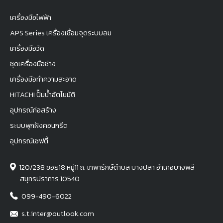
เครื่องมือไฟฟ้า
APS Series เครื่องเชื่อมจุดระบบลม
เครื่องมือวัด
ชุดเครื่องมือช่าง
เครื่องมือทำความสะอาด
HITACHI ปั๊มน้ำอัตโนมัติ
อุปกรณ์ก่อสร้าง
ระบบพุกฝังคอนกรีต
อุปกรณ์เซฟตี้
120/238 ซอย18 หมู่11 ถ. เทพารักษ์ตำบล บางปลา อำเภอบางพลี
สมุทรปราการ 10540
099-490-6022
s.t.inter@outlook.com