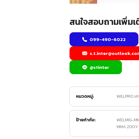
สนใจสอบถามเพิ่มเต
099-490-6022
s.t.inter@outlook.co
@stinter
หมวดหมู่:
WELPRO เครื
ป้ายกำกับ:
WELMIG-M
MMA 200Y