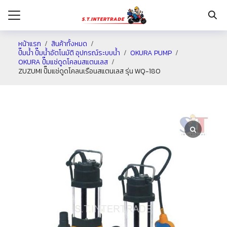
หน้าแรก
สินค้าทั้งหมด
ปั๊มน้ำ ปั๊มน้ำอัตโนมัติ อุปกรณ์ระบบน้ำ
OKURA PUMP
OKURA ปั๊มแช่ดูดโคลนสแตนเลส
รก
ZUZUMI ปั๊มแช่ดูดโคลนเรือนสแตนเลส รุ่น WQ-180
กับเรา
ระเงิน
่าง
อเรา