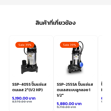
สินค้าที่เกี่ยวข้อง
Sale 39%
Sale 39%
Sa
โค
SSP-405S ปั๊มแช่แส
SSP-255SA ปั๊มแช่แส
ปั๊มจุ
่น
ตนเลส 2″(1/2 HP)
ตนเลสแบบลูกลอย 1
KBZ 4
1/2″
5,190.00
บาท
68,1
8,570.00
บาท
97,30
5,880.00
บาท
9,710.00
บาท