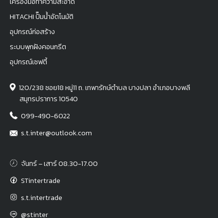
เครื่องมือทำความสะอาด
HITACHI ปั๊มน้ำอัตโนมัติ
อุปกรณ์ก่อสร้าง
ระบบพุกฝังคอนกรีต
อุปกรณ์เซฟตี้
120/238 ซอย18 หมู่11 ถ. เทพารักษ์ตำบล บางปลา อำเภอบางพลี
สมุทรปราการ 10540
099-490-6022
s.t.inter@outlook.com
จันทร์ – เสาร์ 08.30-17.00
STintertrade
s.t.intertrade
@stinter