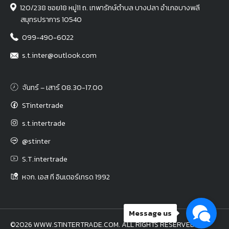
120/238 ซอย18 หมู่11 ถ. เทพารักษ์ตำบล บางปลา อำเภอบางพลี
สมุทรปราการ 10540
099-490-6022
s.t.inter@outlook.com
จันทร์ – เสาร์ 08.30-17.00
STintertrade
s.t.intertrade
@stinter
S.T.intertrade
หจก. เอส ที อินเตอร์เทรด 1992
Message us
©2026 WWW.STINTERTRADE.COM. ALL RIGHTS RESERVED.