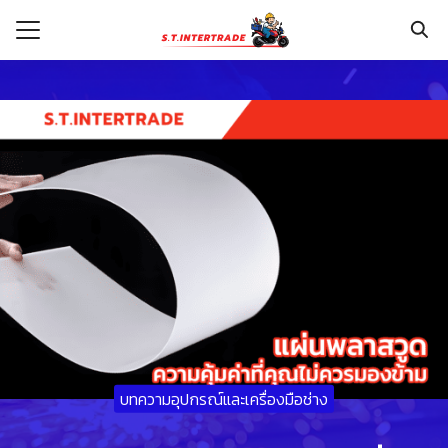
Skip
to
content
Search
for:
รก
กับเรา
ระเงิน
่าง
อเรา
บทความอุปกรณ์และเครื่องมือช่าง