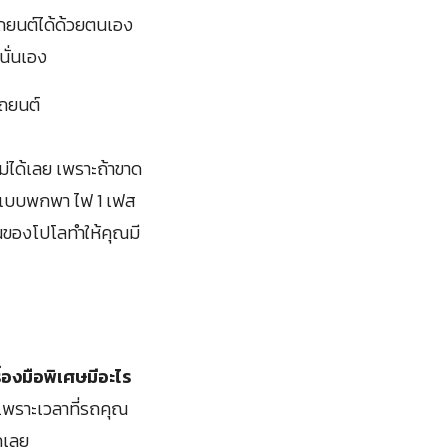
ถยนต์ได้ด้วยตนเอง
นั่นเอง
ม่ได้เลย เพราะถ้าขาด
ี่แบบพกพา ไฟ 1 เฟส
านของโปโลทำให้คุณมี
ื่องมือพิเศษมีอะไร
 เพราะเวลาที่รถคุณ
รถเลย