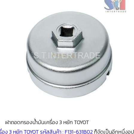
ฝาถอดกรองน้ำมันเครื่อง 3 หยัก TOYOT
่อง 3 หยัก TOYOT รหัสสินค้า : F131-631B02
ก็จัดเป็นอีกหนึ่งอุปก