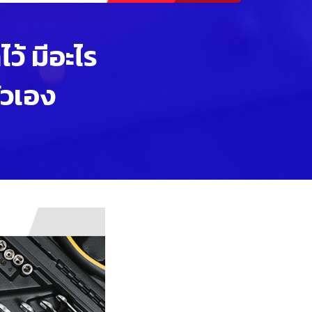
ว้ มีอะไร
ัวเอง