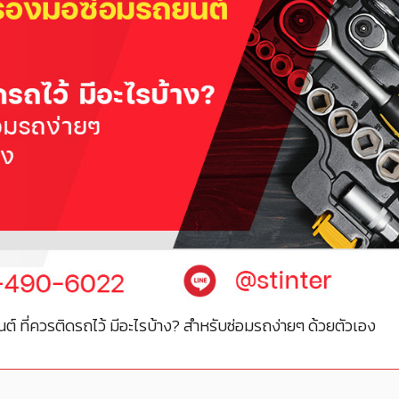
นต์ ที่ควรติดรถไว้ มีอะไรบ้าง? สำหรับซ่อมรถง่ายๆ ด้วยตัวเอง