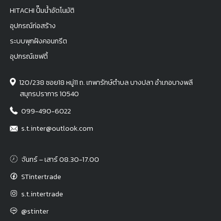
HITACHI ปั๊มน้ำอัตโนมัติ
อุปกรณ์ก่อสร้าง
ระบบพุกฝังคอนกรีต
อุปกรณ์เซฟตี้
120/238 ซอย18 หมู่11 ถ. เทพารักษ์ตำบล บางปลา อำเภอบางพลี
สมุทรปราการ 10540
099-490-6022
s.t.inter@outlook.com
จันทร์ – เสาร์ 08.30-17.00
STintertrade
s.t.intertrade
@stinter