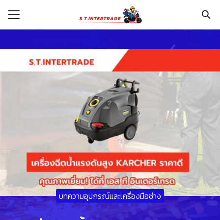
Skip
to
content
Search
for:
รก
กับเรา
ระเงิน
่าง
อเรา
บทความอุปกรณ์และเครื่องมือช่าง